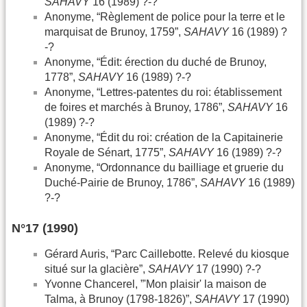
SAHAVY
16 (1989) ?-?
Anonyme, “Règlement de police pour la terre et le
marquisat de Brunoy, 1759”,
SAHAVY
16 (1989) ?
-?
Anonyme, “Édit: érection du duché de Brunoy,
1778”,
SAHAVY
16 (1989) ?-?
Anonyme, “Lettres-patentes du roi: établissement
de foires et marchés à Brunoy, 1786”,
SAHAVY
16
(1989) ?-?
Anonyme, “Édit du roi: création de la Capitainerie
Royale de Sénart, 1775”,
SAHAVY
16 (1989) ?-?
Anonyme, “Ordonnance du bailliage et gruerie du
Duché-Pairie de Brunoy, 1786”,
SAHAVY
16 (1989)
?-?
N°17 (1990)
Gérard Auris, “Parc Caillebotte. Relevé du kiosque
situé sur la glacière”,
SAHAVY
17 (1990) ?-?
Yvonne Chancerel, ”'Mon plaisir' la maison de
Talma, à Brunoy (1798-1826)”,
SAHAVY
17 (1990)