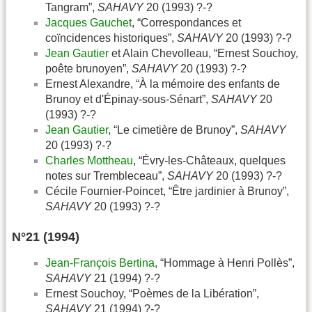
Tangram”,
SAHAVY
20 (1993) ?-?
Jacques Gauchet
, “Correspondances et
coïncidences historiques”,
SAHAVY
20 (1993) ?-?
Jean Gautier
et Alain Chevolleau, “Ernest Souchoy,
poête brunoyen”,
SAHAVY
20 (1993) ?-?
Ernest Alexandre, “À la mémoire des enfants de
Brunoy et d'Épinay-sous-Sénart”,
SAHAVY
20
(1993) ?-?
Jean Gautier
, “Le cimetière de Brunoy”,
SAHAVY
20 (1993) ?-?
Charles Mottheau
, “Évry-les-Châteaux, quelques
notes sur Trembleceau”,
SAHAVY
20 (1993) ?-?
Cécile Fournier-Poincet, “Être jardinier à Brunoy”,
SAHAVY
20 (1993) ?-?
N°21 (1994)
Jean-François Bertina
, “Hommage à Henri Pollès”,
SAHAVY
21 (1994) ?-?
Ernest Souchoy, “Poèmes de la Libération”,
SAHAVY
21 (1994) ?-?