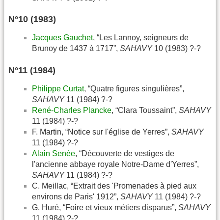
N°10 (1983)
Jacques Gauchet
, “Les Lannoy, seigneurs de
Brunoy de 1437 à 1717”,
SAHAVY
10 (1983) ?-?
N°11 (1984)
Philippe Curtat
, “Quatre figures singulières”,
SAHAVY
11 (1984) ?-?
René-Charles Plancke
, “Clara Toussaint”,
SAHAVY
11 (1984) ?-?
F. Martin, “Notice sur l'église de Yerres”,
SAHAVY
11 (1984) ?-?
Alain Senée
, “Découverte de vestiges de
l'ancienne abbaye royale Notre-Dame d'Yerres”,
SAHAVY
11 (1984) ?-?
C. Meillac, “Extrait des 'Promenades à pied aux
environs de Paris' 1912”,
SAHAVY
11 (1984) ?-?
G. Huré, “Foire et vieux métiers disparus”,
SAHAVY
11 (1984) ?-?