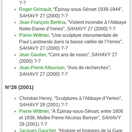
?-?
Roger Grimault
, “Épinay-sous-Sénart 1939-1944”,
SAHAVY
27 (2000) ?-?
Jean-François Bertina
, “Violent incendie à l'Abbaye
Notre-Dame d'Yerres”,
SAHAVY
27 (2000) ?-?
Pierre Wittmer
, “Une sculpture monumentale de
Paul Landowski dans la basse vallée de l'Yerres”,
SAHAVY
27 (2000) ?-?
Jean Gautier
, “Cent ans de roses”,
SAHAVY
27
(2000) ?-?
Jean-Pierre Altounian
, “Avis de recherches”,
SAHAVY
27 (2000) ?-?
N°28 (2001)
Christian Henry, “Sculptures à l'Abbaye d'Yerres”,
SAHAVY
28 (2001) ?-?
Pierre Wittmer
, “À Épinay-sous-Sénart, entre 1806
et 1836, Maître Pierre-Nicolas Berryer”,
SAHAVY
28 (2001) ?-?
Jacques Gauchet
, “Histoire et histoires de la Gare