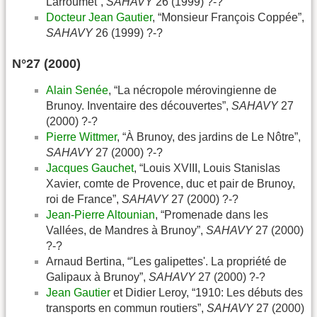
Larroumet”,
SAHAVY
26 (1999) ?-?
Docteur Jean Gautier
, “Monsieur François Coppée”,
SAHAVY
26 (1999) ?-?
N°27 (2000)
Alain Senée
, “La nécropole mérovingienne de
Brunoy. Inventaire des découvertes”,
SAHAVY
27
(2000) ?-?
Pierre Wittmer
, “À Brunoy, des jardins de Le Nôtre”,
SAHAVY
27 (2000) ?-?
Jacques Gauchet
, “Louis XVIII, Louis Stanislas
Xavier, comte de Provence, duc et pair de Brunoy,
roi de France”,
SAHAVY
27 (2000) ?-?
Jean-Pierre Altounian
, “Promenade dans les
Vallées, de Mandres à Brunoy”,
SAHAVY
27 (2000)
?-?
Arnaud Bertina, “'Les galipettes'. La propriété de
Galipaux à Brunoy”,
SAHAVY
27 (2000) ?-?
Jean Gautier
et Didier Leroy, “1910: Les débuts des
transports en commun routiers”,
SAHAVY
27 (2000)