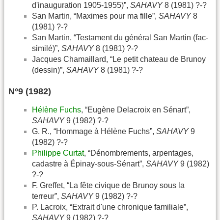
d'inauguration 1905-1955)”,
SAHAVY
8 (1981) ?-?
San Martin, “Maximes pour ma fille”,
SAHAVY
8
(1981) ?-?
San Martin, “Testament du général San Martin (fac-
similé)”,
SAHAVY
8 (1981) ?-?
Jacques Chamaillard, “Le petit chateau de Brunoy
(dessin)”,
SAHAVY
8 (1981) ?-?
N°9 (1982)
Hélène Fuchs
, “Eugène Delacroix en Sénart”,
SAHAVY
9 (1982) ?-?
G. R., “Hommage à Hélène Fuchs”,
SAHAVY
9
(1982) ?-?
Philippe Curtat
, “Dénombrements, arpentages,
cadastre à Épinay-sous-Sénart”,
SAHAVY
9 (1982)
?-?
F. Greffet, “La fête civique de Brunoy sous la
terreur”,
SAHAVY
9 (1982) ?-?
P. Lacroix, “Extrait d'une chronique familiale”,
SAHAVY
9 (1982) ?-?