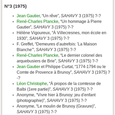
N°3 (1975)
Jean Gautier
, “Un rêve”,
SAHAVY
3 (1975) ?-?
René-Charles Plancke
, “Un hommage à Pierre
Gautier”,
SAHAVY
3 (1975) ?-?
Hélène Vigoureux, “À Villecresnes, mon école en
1930”,
SAHAVY
3 (1975) ?-?
F. Greffet, “Demeures d'autrefois: 'La Maison
Blanche'”,
SAHAVY
3 (1975) ?-?
René-Charles Plancke
, “Le dernier colonel des
arquebusiers de Brie”,
SAHAVY
3 (1975) ?-?
Jean Gautier
et Philippe Curtat, “1774-1794 ou le
Comte de Provence à Brunoy”,
SAHAVY
3 (1975) ?
-?
Léon Christophe
, “À propos de la comtesse de
Balbi (1ere partie)”,
SAHAVY
3 (1975) ?-?
Anonyme, “Vivre hier à Brunoy: jeu d'enfant
(photographie)”,
SAHAVY
3 (1975) ?-?
Anonyme, “Le moulin de Brunoy (Gravure)”,
SAHAVY
3 (1975) ?-?