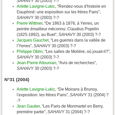
SAHAVY
30 (2003) ?-?
Arlette Lavigne-Lukic
, “Rendez-vous d'histoire en
Dauphiné: une exposition sur les frères Paris”,
SAHAVY
30 (2003) ?-?
Pierre Wittmer
, “De 1863 à 1876, à Yerres, un
peintre émailleur méconnu: Claudius Popelin
(1825-1892), au Buet”,
SAHAVY
30 (2003) ?-?
Jacques Gauchet
, “Les guerres dans la vallée de
l'Yerres”,
SAHAVY
30 (2003) ?-?
Philippe Oblin
, “Les salles de Molière, où jouait-il?”,
SAHAVY
30 (2003) ?-?
Jean-Pierre Altounian
, “Avis de recherches”,
SAHAVY
30 (2003) ?-?
N°31 (2004)
Arlette Lavigne-Lukic
, “De Moirans à Brunoy,
l'exposition: les frères Paris”,
SAHAVY
31 (2004) ?
-?
Jean Gautier
, “Les Paris de Monmartel en Berry,
première partie”,
SAHAVY
31 (2004) ?-?