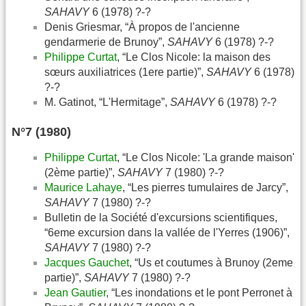
SAHAVY
6 (1978) ?-?
Denis Griesmar, “À propos de l'ancienne
gendarmerie de Brunoy”,
SAHAVY
6 (1978) ?-?
Philippe Curtat
, “Le Clos Nicole: la maison des
sœurs auxiliatrices (1ere partie)”,
SAHAVY
6 (1978)
?-?
M. Gatinot, “L'Hermitage”,
SAHAVY
6 (1978) ?-?
N°7 (1980)
Philippe Curtat
, “Le Clos Nicole: 'La grande maison'
(2ème partie)”,
SAHAVY
7 (1980) ?-?
Maurice Lahaye
, “Les pierres tumulaires de Jarcy”,
SAHAVY
7 (1980) ?-?
Bulletin de la Société d'excursions scientifiques,
“6eme excursion dans la vallée de l'Yerres (1906)”,
SAHAVY
7 (1980) ?-?
Jacques Gauchet
, “Us et coutumes à Brunoy (2eme
partie)”,
SAHAVY
7 (1980) ?-?
Jean Gautier
, “Les inondations et le pont Perronet à