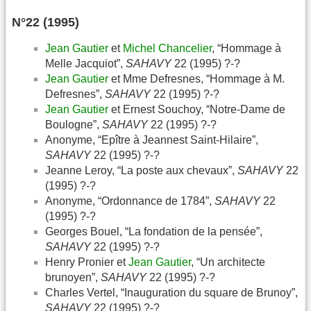
N°22 (1995)
Jean Gautier
et
Michel Chancelier
, “Hommage à
Melle Jacquiot”,
SAHAVY
22 (1995) ?-?
Jean Gautier
et Mme Defresnes, “Hommage à M.
Defresnes”,
SAHAVY
22 (1995) ?-?
Jean Gautier
et Ernest Souchoy, “Notre-Dame de
Boulogne”,
SAHAVY
22 (1995) ?-?
Anonyme, “Epître à Jeannest Saint-Hilaire”,
SAHAVY
22 (1995) ?-?
Jeanne Leroy, “La poste aux chevaux”,
SAHAVY
22
(1995) ?-?
Anonyme, “Ordonnance de 1784”,
SAHAVY
22
(1995) ?-?
Georges Bouel, “La fondation de la pensée”,
SAHAVY
22 (1995) ?-?
Henry Pronier et
Jean Gautier
, “Un architecte
brunoyen”,
SAHAVY
22 (1995) ?-?
Charles Vertel, “Inauguration du square de Brunoy”,
SAHAVY
22 (1995) ?-?