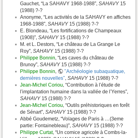
Gauchet, “La SAHAVY 1968-1988”,
SAHAVY
15
(1988) ?-?
Anonyme, “Les activités de la SAHAVY en affiches
1968-1988”,
SAHAVY
15 (1988) ?-?
E. Blondeau, “Les fortifications de Champeaux
(1908)”,
SAHAVY
15 (1988) ?-?
M. et L. Destors, “Le château de La Grange Le
Roy”,
SAHAVY
15 (1988) ?-?
Philippe Bonnin
, “Les caves du château de
Brunoy”,
SAHAVY
15 (1988) ?-?
Philippe Bonnin
,
"Archéologie subaquatique,
dernières nouvelles"
,
SAHAVY
15 (1988) ?-?
Jean-Michel Coriou
, “Contribution à l'étude de
l'implantation humaine dans la vallée de l'Yerres”,
SAHAVY
15 (1988) ?-?
Jean-Michel Coriou
, “Outils préhistoriques en forêt
de Sénart”,
SAHAVY
15 (1988) ?-?
Abbé Goudemetz, “Voïages de Paris à …(3eme
partie: Fontainebleau)”,
SAHAVY
15 (1988) ?-?
Philippe Curtat
, “Un comice agricole à Combs-la-