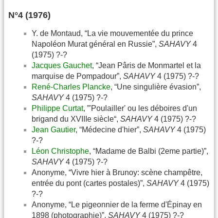
N°4 (1976)
Y. de Montaud, “La vie mouvementée du prince
Napoléon Murat général en Russie”,
SAHAVY
4
(1975) ?-?
Jacques Gauchet
, “Jean Pâris de Monmartel et la
marquise de Pompadour”,
SAHAVY
4 (1975) ?-?
René-Charles Plancke
, “Une singulière évasion”,
SAHAVY
4 (1975) ?-?
Philippe Curtat
, ”'Poulailler' ou les déboires d'un
brigand du XVIIIe siècle“,
SAHAVY
4 (1975) ?-?
Jean Gautier
, “Médecine d'hier”,
SAHAVY
4 (1975)
?-?
Léon Christophe
, “Madame de Balbi (2eme partie)”,
SAHAVY
4 (1975) ?-?
Anonyme, “Vivre hier à Brunoy: scène champêtre,
entrée du pont (cartes postales)”,
SAHAVY
4 (1975)
?-?
Anonyme, “Le pigeonnier de la ferme d'Épinay en
1898 (photographie)”,
SAHAVY
4 (1975) ?-?