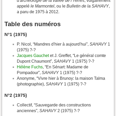
d'archéologie de la vallée de l'Yerres
, vulgairement
appelé
le Marmontel
, ou le
Bulletin de la SAHAVY
,
a paru de 1975 à 2012.
Table des numéros
N°1 (1975)
P. Nicol, “Mandres d'hier à aujourd'hui”,
SAHAVY
1
(1975) ?-?
Jacques Gauchet
et J. Greffet, “Le général comte
Dupont Chaumont”,
SAHAVY
1 (1975) ?-?
Hélène Fuchs
, “En Sénart: Madame de
Pompadour”,
SAHAVY
1 (1975) ?-?
Anonyme, “Vivre hier à Brunoy: la maison Talma
(photographie),
SAHAVY
1 (1975) ?-?
N°2 (1975)
Collectif, “Sauvegarde des constructions
anciennes”,
SAHAVY
2 (1975) ?-?