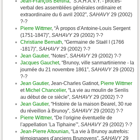
Jean-François Bertina
, “S.A.H.A.V.Y. - procès-
verbal des assemblées générales ordinaire et
extraordinaire du 6 avril 2002”,
SAHAVY
29 (2002)
?-?
Pierre Wittmer
, “À propos d'Antoine-Louis Sergent
(1751-1847)”,
SAHAVY
29 (2002) ?-?
Christiane Bernath
, “Germaine de Staël l (1766
-1817)”,
SAHAVY
29 (2002) ?-?
Jean Gautier
, “Notes”,
SAHAVY
29 (2002) ?-?
Jacques Gauchet
, “Brunoy, ville sanmartinienne - la
journée du 21 novembre 1861”,
SAHAVY
29 (2002)
?-?
Jean Gautier
, Jean-Charles Gatinot,
Pierre Wittmer
et
Michel Chancelier
, “La vie au moulin de Senlis
au début de ce siècle”,
SAHAVY
29 (2002) ?-?
Jean Gautier
, “Histoire de la maison Bearel, 30 rue
du réveillon à Brunoy”,
SAHAVY
29 (2002) ?-?
Pierre Wittmer
, “De l'origine éventuelle de
l'appellation 'La Tiphaine'”,
SAHAVY
29 (2002) ?-?
Jean-Pierre Altounian
, “La vie à Brunoy autrefois:
témoignages d'anciens Brunoyens”,
SAHAVY
29