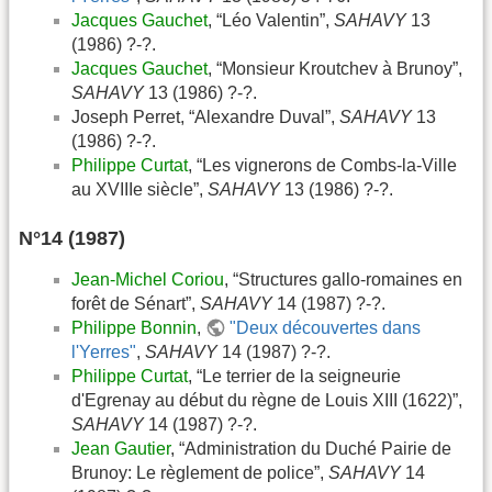
Jacques Gauchet
, “Léo Valentin”,
SAHAVY
13
(1986) ?-?.
Jacques Gauchet
, “Monsieur Kroutchev à Brunoy”,
SAHAVY
13 (1986) ?-?.
Joseph Perret, “Alexandre Duval”,
SAHAVY
13
(1986) ?-?.
Philippe Curtat
, “Les vignerons de Combs-la-Ville
au XVIIIe siècle”,
SAHAVY
13 (1986) ?-?.
N°14 (1987)
Jean-Michel Coriou
, “Structures gallo-romaines en
forêt de Sénart”,
SAHAVY
14 (1987) ?-?.
Philippe Bonnin
,
"Deux découvertes dans
l'Yerres"
,
SAHAVY
14 (1987) ?-?.
Philippe Curtat
, “Le terrier de la seigneurie
d'Egrenay au début du règne de Louis XIII (1622)”,
SAHAVY
14 (1987) ?-?.
Jean Gautier
, “Administration du Duché Pairie de
Brunoy: Le règlement de police”,
SAHAVY
14