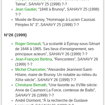
Talma”,
SAHAVY
25 (1998) ?-?
Jean Gautier
, “1848 à Brunoy”,
SAHAVY
25 (1998)
?-?
Musée de Brunoy, “Hommage à Lucien Caussat.
Périples N° 3”,
SAHAVY
25 (1998) ?-?
N°26 (1999)
Roger Grimault
, “La scolarité à Épinay-sous-Sénart
de 1646 à 1965. Ses lieux d'enseignement, ses
principaux acteurs”,
SAHAVY
26 (1999) ?-?
Jean-François Bertina
, “Rencontres”,
SAHAVY
26
(1999) ?-?
Michel Chancelier
, “Alexandre Jeannest-Saint-
Hilaire, maire de Brunoy. Un notable au milieu du
XIXe siècle”,
SAHAVY
26 (1999) ?-?
Christiane Bernath
, “Une favorite au XVIIIe siècle:
Anne de Caumont La Force, comtesse de Balbi”,
SAHAVY
26 (1999) ?-?
André Dormont, “À la recherche de Gustave