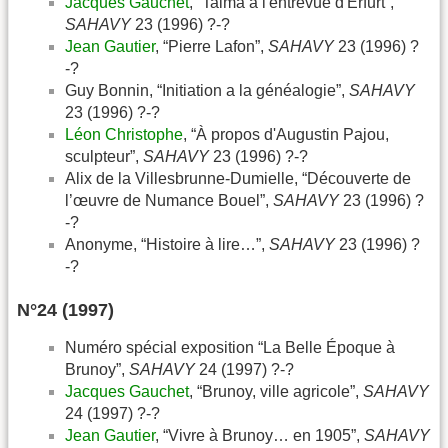
Jacques Gauchet
, “Talma à l'entrevue d'Erfurt”,
SAHAVY
23 (1996) ?-?
Jean Gautier
, “Pierre Lafon”,
SAHAVY
23 (1996) ?
-?
Guy Bonnin, “Initiation a la généalogie”,
SAHAVY
23 (1996) ?-?
Léon Christophe
, “À propos d'Augustin Pajou,
sculpteur”,
SAHAVY
23 (1996) ?-?
Alix de la Villesbrunne-Dumielle, “Découverte de
l’œuvre de Numance Bouel”,
SAHAVY
23 (1996) ?
-?
Anonyme, “Histoire à lire…”,
SAHAVY
23 (1996) ?
-?
N°24 (1997)
Numéro spécial exposition “La Belle Époque à
Brunoy”,
SAHAVY
24 (1997) ?-?
Jacques Gauchet
, “Brunoy, ville agricole”,
SAHAVY
24 (1997) ?-?
Jean Gautier
, “Vivre à Brunoy… en 1905”,
SAHAVY