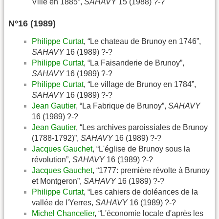
Ville en 1885”,
SAHAVY
15 (1988) ?-?
N°16 (1989)
Philippe Curtat
, “Le chateau de Brunoy en 1746”,
SAHAVY
16 (1989) ?-?
Philippe Curtat
, “La Faisanderie de Brunoy”,
SAHAVY
16 (1989) ?-?
Philippe Curtat
, “Le village de Brunoy en 1784”,
SAHAVY
16 (1989) ?-?
Jean Gautier
, “La Fabrique de Brunoy”,
SAHAVY
16 (1989) ?-?
Jean Gautier
, “Les archives paroissiales de Brunoy
(1788-1792)”,
SAHAVY
16 (1989) ?-?
Jacques Gauchet
, “L'église de Brunoy sous la
révolution”,
SAHAVY
16 (1989) ?-?
Jacques Gauchet
, “1777: première révolte à Brunoy
et Montgeron”,
SAHAVY
16 (1989) ?-?
Philippe Curtat
, “Les cahiers de doléances de la
vallée de l'Yerres,
SAHAVY
16 (1989) ?-?
Michel Chancelier
, “L'économie locale d'après les