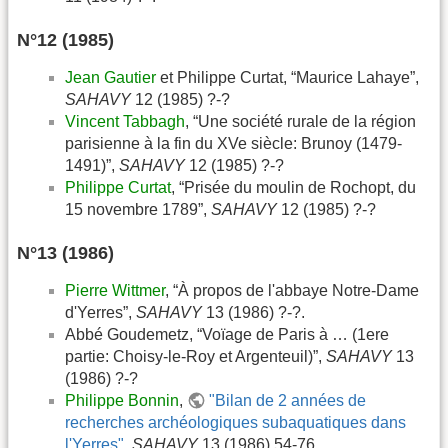
N°12 (1985)
Jean Gautier
et Philippe Curtat, “Maurice Lahaye”,
SAHAVY
12 (1985) ?-?
Vincent Tabbagh
, “Une société rurale de la région
parisienne à la fin du XVe siècle: Brunoy (1479-
1491)”,
SAHAVY
12 (1985) ?-?
Philippe Curtat
, “Prisée du moulin de Rochopt, du
15 novembre 1789”,
SAHAVY
12 (1985) ?-?
N°13 (1986)
Pierre Wittmer
, “À propos de l'abbaye Notre-Dame
d'Yerres”,
SAHAVY
13 (1986) ?-?.
Abbé Goudemetz, “Voïage de Paris à … (1ere
partie: Choisy-le-Roy et Argenteuil)”,
SAHAVY
13
(1986) ?-?
Philippe Bonnin
,
"Bilan de 2 années de
recherches archéologiques subaquatiques dans
l'Yerres"
,
SAHAVY
13 (1986) 54-76.