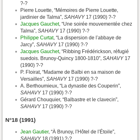
?-?
Pierre Louette, “Mémoires de Pierre Louette,
jardinier de Talma”,
SAHAVY
17 (1990) ?-?
Jacques Gauchet
, “Une soirée mouvementée chez
Talma”,
SAHAVY
17 (1990) ?-?
Philippe Curtat
, “La dispersion de l'abbaye de
Jarcy”,
SAHAVY
17 (1990) ?-?
Jacques Gauchet
, “Ribbing Frédérickson, réfugié
suedois. Brunoy-Quincy 1800-1810”,
SAHAVY
17
(1990) ?-?
P. Floirat, “Madame de Balbi en sa maison de
Versailles”,
SAHAVY
17 (1990) ?-?
A. Berthoumieux, “La dynastie des Couperin”,
SAHAVY
17 (1990) ?-?
Gérard Chouquier, “Balbastre et le clavecin”,
SAHAVY
17 (1990) ?-?
N°18 (1991)
Jean Gautier
, “À Brunoy, l'Hôtel de l'Étoile”,
SAHAVY
18 (1991) ?-?