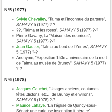
N°5 (1977)
Sylvie Chevalley
, “Talma et l'inconnue du parterre”,
SAHAVY
5 (1977) ?-?
??, “Talma et les roses”,
SAHAVY
5 (1977) ?-?
Pierre Gavarry, La “Maison des nourrices”,
SAHAVY
5 (1977) ?-?
Jean Gautier
, “Talma au bord de l'Yerres”,
SAHAVY
5 (1977) ?-?
Anonyme, “Exposition 150e anniversaire de la mort
de Talma au musée de Brunoy”,
SAHAVY
5 (1977)
?-?
N°6 (1978)
Jacques Gauchet
, “Usages anciens, coutumes,
fêtes ,dictons, etc… de Brunoy et environs”,
SAHAVY
6 (1978) ?-?
Maurice Lahaye
, “En l'église de Quincy-sous-
Sénart: une curieuse inscription funéraire”,