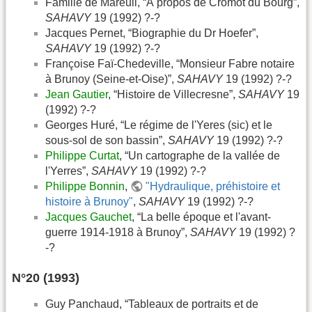
Famille de Mareuil, “À propos de Cromot du Bourg”,
SAHAVY
19 (1992) ?-?
Jacques Pernet, “Biographie du Dr Hoefer”,
SAHAVY
19 (1992) ?-?
Françoise Faï-Chedeville, “Monsieur Fabre notaire
à Brunoy (Seine-et-Oise)”,
SAHAVY
19 (1992) ?-?
Jean Gautier
, “Histoire de Villecresne”,
SAHAVY
19
(1992) ?-?
Georges Huré, “Le régime de l'Yeres (sic) et le
sous-sol de son bassin”,
SAHAVY
19 (1992) ?-?
Philippe Curtat
, “Un cartographe de la vallée de
l'Yerres”,
SAHAVY
19 (1992) ?-?
Philippe Bonnin
,
"Hydraulique, préhistoire et
histoire à Brunoy"
,
SAHAVY
19 (1992) ?-?
Jacques Gauchet
, “La belle époque et l'avant-
guerre 1914-1918 à Brunoy”,
SAHAVY
19 (1992) ?
-?
N°20 (1993)
Guy Panchaud, “Tableaux de portraits et de