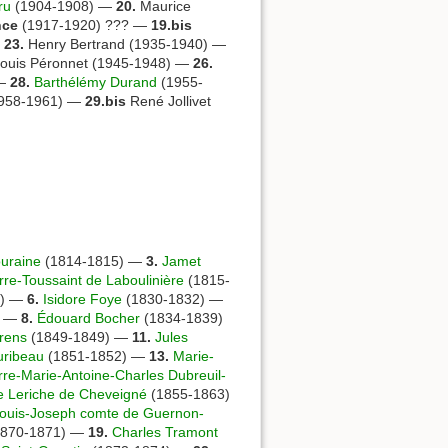
ru
(1904-1908) —
20.
Maurice
nce
(1917-1920) ??? —
19.bis
—
23.
Henry Bertrand (1935-1940) —
ouis Péronnet (1945-1948) —
26.
 —
28.
Barthélémy Durand
(1955-
1958-1961) —
29.bis
René Jollivet
uraine
(1814-1815) —
3.
Jamet
rre-Toussaint de Laboulinière
(1815-
0) —
6.
Isidore Foye
(1830-1832) —
) —
8.
Édouard Bocher
(1834-1839)
rens
(1849-1849) —
11.
Jules
uribeau
(1851-1852) —
13.
Marie-
rre-Marie-Antoine-Charles Dubreuil-
e Leriche de Cheveigné
(1855-1863)
Louis-Joseph comte de Guernon-
870-1871) —
19.
Charles Tramont