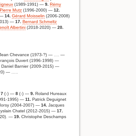
eigneux
(1989-1991) —
9.
Rémy
Pierre Mutz
(1996-2000) —
12.
 —
14.
Gérard Moisselin
(2006-2008)
2013) —
17.
Bernard Schmeltz
noît Albertini
(2018-2020) —
20.
Jean Chevance (1973-?) — …. —
rançois Duvert (1996-1998) —
 Daniel Barnier (2009-2015) —
20) — …..
—
7
(-) —
8
(-) —
9.
Roland Hureaux
1991-1995) —
11.
Patrick Deguignet
orsy (2004-2007) —
14.
Jacques
slain Chatel (2012-2015) —
17.
020). —
19.
Christophe Deschamps