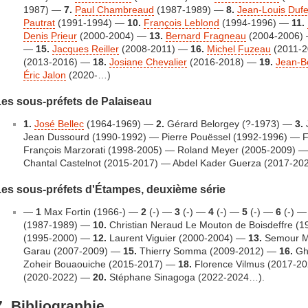
1987) —
7.
Paul Chambreaud
(1987-1989) —
8.
Jean-Louis Duf
Pautrat
(1991-1994) —
10.
François Leblond
(1994-1996) —
11.
Denis Prieur
(2000-2004) —
13.
Bernard Fragneau
(2004-2006)
—
15.
Jacques Reiller
(2008-2011) —
16.
Michel Fuzeau
(2011-
(2013-2016) —
18.
Josiane Chevalier
(2016-2018) —
19.
Jean-Be
Éric Jalon
(2020-…)
es sous-préfets de Palaiseau
1.
José Bellec
(1964-1969) —
2.
Gérard Belorgey (?-1973) —
3.
Jean Dussourd (1990-1992) — Pierre Pouëssel (1992-1996) — F
François Marzorati (1998-2005) — Roland Meyer (2005-2009) —
Chantal Castelnot (2015-2017) — Abdel Kader Guerza (2017-20
es sous-préfets d'Étampes, deuxième série
—
1
Max Fortin (1966-) —
2
(-) —
3
(-) —
4
(-) —
5
(-) —
6
(-) 
(1987-1989) —
10.
Christian Neraud Le Mouton de Boisdeffre (
(1995-2000) —
12.
Laurent Viguier (2000-2004) —
13.
Semour M
Garau (2007-2009) —
15.
Thierry Somma (2009-2012) —
16.
Ghy
Zoheir Bouaouiche (2015-2017) —
18.
Florence Vilmus (2017-2
(2020-2022) —
20.
Stéphane Sinagoga (2022-2024…).
7. Bibliographie