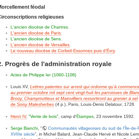
Morcellement féodal
irconscriptions religieuses
L'ancien diocèse de Chartres
.
L'ancien diocèse de Paris
.
L'ancien diocèse de Sens
.
L'ancien diocèse de Versailles
.
Le nouveau diocèse de Corbeil-Essonnes puis d'Évry
.
2. Progrès de l'administration royale
Actes de Philippe Ier (1060-1108)
Louis XV,
Lettres patentes sur arrest qui ordonne qu’à commenc
au premier octobre mil sept cent vingt-huit les parroisses de Blan
Broüy, Champmotteux et Mainvilliers ressortiront au grenier à sel
de Soisy Malesherbes
(4 p.), Paris, Louis-Denis Delatour, 1728.
Henri IV
,
"Vente de bois"
, camp d'
Étampes
, 23 novembre 1592.
Serge Bianchi
, “
Communautés villageoises du sud de l'Île-de-Fr
XVIIIe siècle
”, in Michel Balard, Jean-Claude Hervé et Nicole Lem