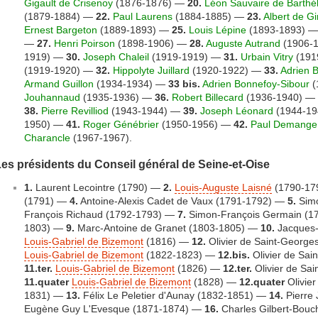
Gigault de Crisenoy
(1876-1876) —
20.
Léon Sauvaire de Barth
(1879-1884) —
22.
Paul Laurens
(1884-1885) —
23.
Albert de Gi
Ernest Bargeton
(1889-1893) —
25.
Louis Lépine
(1893-1893) 
—
27.
Henri Poirson
(1898-1906) —
28.
Auguste Autrand
(1906-
1919) —
30.
Joseph Chaleil
(1919-1919) —
31.
Urbain Vitry
(191
(1919-1920) —
32.
Hippolyte Juillard
(1920-1922) —
33.
Adrien 
Armand Guillon
(1934-1934) —
33 bis.
Adrien Bonnefoy-Sibour
(
Jouhannaud
(1935-1936) —
36.
Robert Billecard
(1936-1940) —
38.
Pierre Revilliod
(1943-1944) —
39.
Joseph Léonard
(1944-1
1950) —
41.
Roger Génébrier
(1950-1956) —
42.
Paul Demange
Charancle
(1967-1967).
es présidents du Conseil général de Seine-et-Oise
1.
Laurent Lecointre (1790) —
2.
Louis-Auguste Laisné
(1790-17
(1791) —
4.
Antoine-Alexis Cadet de Vaux (1791-1792) —
5.
Simo
François Richaud (1792-1793) —
7.
Simon-François Germain (
1803) —
9.
Marc-Antoine de Granet (1803-1805) —
10.
Jacques-
Louis-Gabriel de Bizemont
(1816) —
12.
Olivier de Saint-Georg
Louis-Gabriel de Bizemont
(1822-1823) —
12.bis.
Olivier de Sai
11.ter.
Louis-Gabriel de Bizemont
(1826) —
12.ter.
Olivier de Sa
11.quater
Louis-Gabriel de Bizemont
(1828) —
12.quater
Olivier
1831) —
13.
Félix Le Peletier d'Aunay (1832-1851) —
14.
Pierre
Eugène Guy L'Evesque (1871-1874) —
16.
Charles Gilbert-Bou