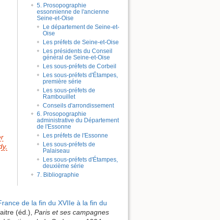
5. Prosopographie
essonnienne de l'ancienne
Seine-et-Oise
Le département de Seine-et-
Oise
Les préfets de Seine-et-Oise
Les présidents du Conseil
général de Seine-et-Oise
Les sous-préfets de Corbeil
Les sous-préfets d'Étampes,
première série
Les sous-préfets de
Rambouillet
Conseils d'arrondissement
6. Prosopographie
administrative du Département
de l'Essonne
Les préfets de l'Essonne
er
Les sous-préfets de
dy,
Palaiseau
Les sous-préfets d'Étampes,
deuxième série
7. Bibliographie
ance de la fin du XVIIe à la fin du
aitre (éd.),
Paris et ses campagnes