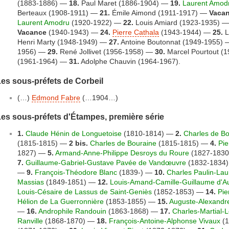
(1883-1886) —
18.
Paul Maret (1886-1904) —
19.
Laurent Amod
Berteaux (1908-1911) —
21.
Émile Aimond (1911-1917) —
Vaca
Laurent Amodru
(1920-1922) —
22.
Louis Amiard (1923-1935) 
Vacance
(1940-1943) —
24.
Pierre Cathala
(1943-1944) —
25.
L
Henri Marty (1948-1949) —
27.
Antoine Boutonnat (1949-1955)
1956) —
29.
René Jollivet (1956-1958) —
30.
Marcel Pourtout (
(1961-1964) —
31.
Adolphe Chauvin (1964-1967).
es sous-préfets de Corbeil
(…)
Edmond Fabre
(…1904…)
es sous-préfets d'Étampes, première série
1.
Claude Hénin de Longuetoise
(1810-1814) —
2.
Charles de Bo
(1815-1815) —
2 bis.
Charles de Bouraine
(1815-1815) —
4.
Pie
1827) —
5.
Armand-Anne-Philippe Desroys du Roure
(1827-183
7.
Guillaume-Gabriel-Gustave Pavée de Vandœuvre
(1832-1834
—
9.
François-Théodore Blanc
(1839-) —
10.
Charles Paulin-Lau
Massias
(1849-1851) —
12.
Louis-Amand-Camille-Guillaume d'A
Louis-Césaire de Lassus de Saint-Geniès
(1852-1853) —
14.
Pie
Hélion de La Guerronnière
(1853-1855) —
15.
Auguste-Alexandr
—
16.
Androphile Randouin
(1863-1868) —
17.
Charles-Martial-
Ranville
(1868-1870) —
18.
François-Antoine-Alphonse Vivaux
(1