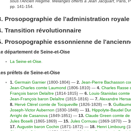
sous l'Ancien Régime. Mélanges offerts à Jean Jacquart
, Paris, 
pp. 141-154.
3. Prosopographie de l'administration royale
4. Transition révolutionnaire
5. Prosopographie essonnienne de l'ancienn
e département de Seine-et-Oise
La Seine-et-Oise
.
es préfets de Seine-et-Oise
1.
Germain Garnier
(1800-1804) —
2.
Jean-Pierre Bachasson co
Jean-Charles comte Laumond
(1806-1810) —
4.
Charles Rasse 
François baron Delaître
(1814-1815) —
6.
Louis-Stanislas comte 
Jean-François baron Delaître
(1815-1816) —
7.
Alexandre Hersa
8.
Hervé Clérel comte de Tocqueville
(1826-1828) —
9.
Guillaum
Joseph-Victor Aubernon
(1830-1848) —
11.
Hippolyte-Baudel Du
Arrighi de Casanova
(1849-1851) —
13.
Claude Green comte de 
Jules Boselli
(1865-1869) —
15.
Jules Cornuau
(1869-1870) —
1
17.
Augustin baron Cochin
(1871-1872) —
18.
Henri Limbourg
(1