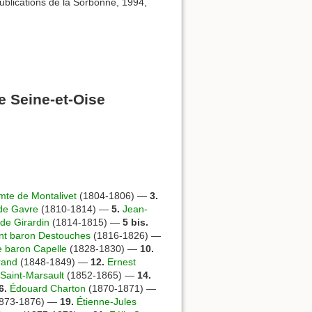
Publications de la Sorbonne, 1994,
e Seine-et-Oise
mte de Montalivet
(1804-1806) —
3.
de Gavre
(1810-1814) —
5.
Jean-
de Girardin
(1814-1815) —
5 bis.
nt baron Destouches
(1816-1826) —
e baron Capelle
(1828-1830) —
10.
rand
(1848-1849) —
12.
Ernest
Saint-Marsault
(1852-1865) —
14.
6.
Édouard Charton
(1870-1871) —
873-1876) —
19.
Étienne-Jules