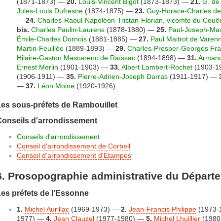
(1871-1873) —
20.
Louis-Vincent Bigot
(1873-1873) —
21.
G. de
Jules-Louis Dufresne
(1874-1875) —
23.
Guy-Horace-Charles de 
—
24.
Charles-Raoul-Napoléon-Tristan-Florian, vicomte du Couë
bis.
Charles Paulin-Laurens
(1878-1880) —
25.
Paul-Joseph-Max
Émile-Charles Dornois
(1881-1885) —
27.
Paul Maitrot de Varen
Martin-Feuillée
(1889-1893) —
29.
Charles-Prosper-Georges Fra
Hilaire-Gaston Mascarenc de Raïssac
(1894-1898) —
31.
Armand
Ernest Merlin
(1901-1903) —
33.
Albert Lambert-Rochet
(1903-1
(1906-1911) —
35.
Pierre-Adrien-Joseph Darras
(1911-1917) —
—
37.
Léon Moine
(1920-1926).
es sous-préfets de Rambouillet
Conseils d'arrondissement
Conseils d'arrondissement
Conseil d'arrondissement de Corbeil
Conseil d'arrondissement d'Étampes
6. Prosopographie administrative du Départ
es préfets de l'Essonne
1.
Michel Aurillac
(1969-1973) —
2.
Jean-Francis Philippe
(1973-
1977) —
4.
Jean Clauzel
(1977-1980) —
5.
Michel Lhuillier
(1980