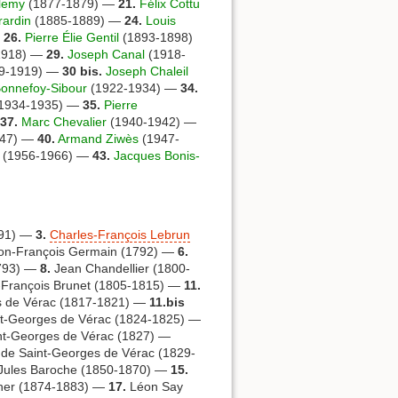
élemy
(1877-1879) —
21.
Félix Cottu
rardin
(1885-1889) —
24.
Louis
—
26.
Pierre Élie Gentil
(1893-1898)
1918) —
29.
Joseph Canal
(1918-
9-1919) —
30 bis.
Joseph Chaleil
Bonnefoy-Sibour
(1922-1934) —
34.
1934-1935) —
35.
Pierre
37.
Marc Chevalier
(1940-1942) —
947) —
40.
Armand Ziwès
(1947-
(1956-1966) —
43.
Jacques Bonis-
91) —
3.
Charles-François Lebrun
n-François Germain (1792) —
6.
1793) —
8.
Jean Chandellier (1800-
François Brunet (1805-1815) —
11.
es de Vérac (1817-1821) —
11.bis
nt-Georges de Vérac (1824-1825) —
int-Georges de Vérac (1827) —
 de Saint-Georges de Vérac (1829-
 Jules Baroche (1850-1870) —
15.
cher (1874-1883) —
17.
Léon Say