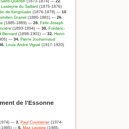
 Saint-Quentin
(1873-1874) —
22.
Lasteyrie du Saillant
(1875-1876)
dic de Kergoüaler
(1876-1878) —
10
imilien Granet
(1880-1881) —
26.
ne
(1885-1889) —
28.
Félix-Joseph
ncière
(1893-1894) —
30.
Frédéric-
 Bernard
(1898-1901) —
32.
Henri-
905) —
34.
Pierre Jouhannaud
36.
Louis-André Viguié
(1917-1920)
ement de l'Essonne
1974) —
3.
Paul Cousseran
(1974-
-1985) —
6.
Max Lavigne
(1985-