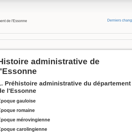
Derniers chan
ment de l'Essonne
Histoire administrative de
l'Essonne
1. Préhistoire administrative du département
de l'Essonne
Époque gauloise
Époque romaine
Époque mérovingienne
Époque carolingienne