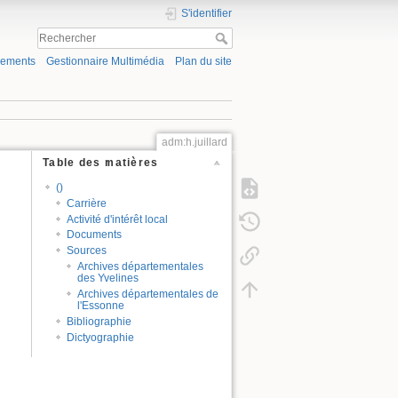
S'identifier
gements
Gestionnaire Multimédia
Plan du site
adm:h.juillard
Table des matières
()
Carrière
Activité d'intérêt local
Documents
Sources
Archives départementales
des Yvelines
Archives départementales de
l'Essonne
Bibliographie
Dictyographie