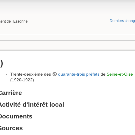
Derniers chan
ment de l'Essonne
()
Trente-deuxième des
quarante-trois préfets
de
Seine-et-Oise
(1920-1922)
Carrière
Activité d'intérêt local
Documents
Sources