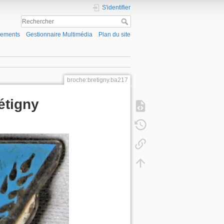
S'identifier
gements
Gestionnaire Multimédia
Plan du site
broche:bretigny.ba217
étigny