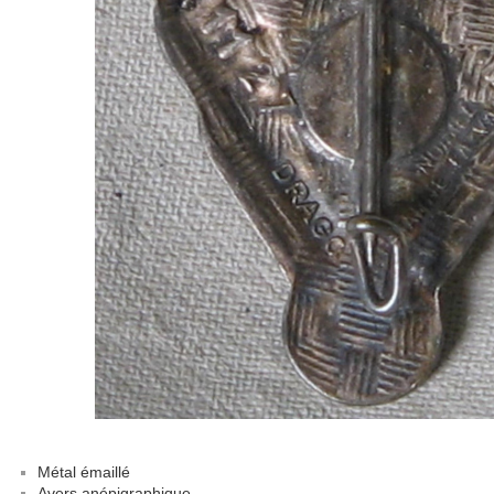
Métal émaillé
Avers anépigraphique