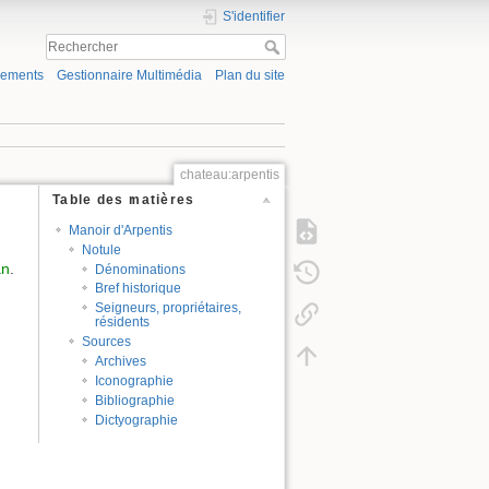
S'identifier
gements
Gestionnaire Multimédia
Plan du site
chateau:arpentis
Table des matières
Manoir d'Arpentis
Notule
an
.
Dénominations
Bref historique
Seigneurs, propriétaires,
résidents
Sources
Archives
Iconographie
Bibliographie
Dictyographie