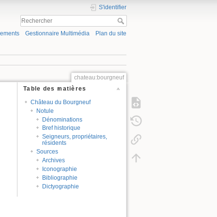
S'identifier
gements
Gestionnaire Multimédia
Plan du site
chateau:bourgneuf
Table des matières
Château du Bourgneuf
Notule
Dénominations
Bref historique
Seigneurs, propriétaires,
résidents
Sources
Archives
Iconographie
Bibliographie
Dictyographie