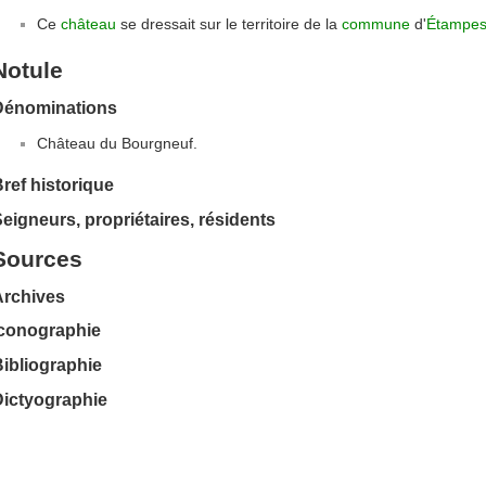
Ce
château
se dressait sur le territoire de la
commune
d'
Étampe
Notule
Dénominations
Château du Bourgneuf.
ref historique
eigneurs, propriétaires, résidents
Sources
Archives
Iconographie
ibliographie
Dictyographie