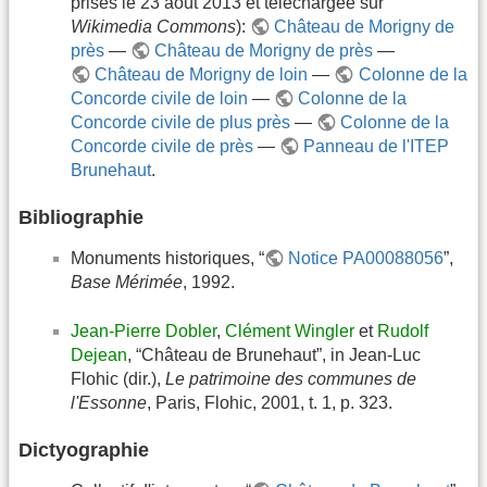
prises le 23 août 2013 et téléchargée sur
Wikimedia Commons
):
Château de Morigny de
près
—
Château de Morigny de près
—
Château de Morigny de loin
—
Colonne de la
Concorde civile de loin
—
Colonne de la
Concorde civile de plus près
—
Colonne de la
Concorde civile de près
—
Panneau de l'ITEP
Brunehaut
.
Bibliographie
Monuments historiques, “
Notice PA00088056
”,
Base Mérimée
, 1992.
Jean-Pierre Dobler
,
Clément Wingler
et
Rudolf
Dejean
, “Château de Brunehaut”, in Jean-Luc
Flohic (dir.),
Le patrimoine des communes de
l'Essonne
, Paris, Flohic, 2001, t. 1, p. 323.
Dictyographie