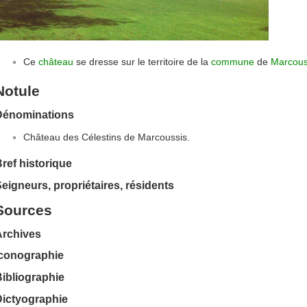
Ce
château
se dresse sur le territoire de la
commune
de
Marcous
Notule
Dénominations
Château des Célestins de Marcoussis.
ref historique
eigneurs, propriétaires, résidents
Sources
Archives
Iconographie
ibliographie
Dictyographie