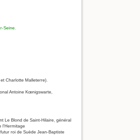
ur-Seine
.
et Charlotte Malleterre).
ional Antoine Kœnigswarte,
t Le Blond de Saint-Hilaire, général
de l'Hermitage
 futur roi de Suède Jean-Baptiste