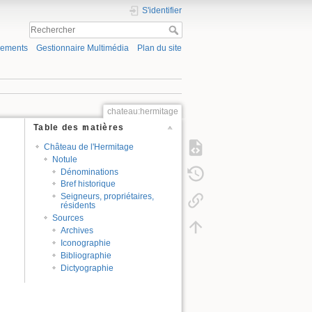
S'identifier
gements
Gestionnaire Multimédia
Plan du site
chateau:hermitage
Table des matières
Château de l'Hermitage
Notule
Dénominations
Bref historique
Seigneurs, propriétaires,
résidents
Sources
Archives
Iconographie
Bibliographie
Dictyographie