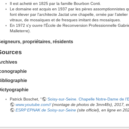
Il est acheté en 1825 par la famille Bourbon Conti.
Le domaine est acquis en 1937 par les pères assomptionnistes qui 
font élever par l'architecte Jactat une chapelle, ornée par l'ate
vitraux, de mosaïques et de fresques imitant des mosaïques.
En 1972 s'y ouvre l'École de Reconversion Professionnelle Gabriel
Malleterre).
eigneurs, propriétaires, résidents
Sources
Archives
Iconographie
ibliographie
Dictyographie
Patrick Boschet, “
Soisy-sur-Seine. Chapelle Notre-Dame de l'
www.youtube.com//
(montage de photos de 3mn48s), 2017, en
ESRP EPNAK de Soisy-sur-Seine
(site officiel), en ligne en 20