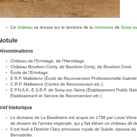
Ce
château
se dresse sur le territoire de la
commune
de
Soisy-s
Notule
Dénominations
Château de l'Ermitage, de l'Hermitage.
Château Bourbon-Conty, de Bourbon-Conty, de Bourbon Conti.
École de l'Ermitage.
E.R.P. Malleterre (École de Reconversion Professionnelle Gabriel 
C.R.P. Malleterre (Centre de Reconversion
etc.
).
E.P.N.A.K.-E.S.R.P. de Soisy-sur-Seine (Établissement Public Nat
Établissement et Service de Reconversion
etc.
).
ref historique
Le domaine de La Baudinière est acquis en 1798 par Louis Vincen
de division de l'armée impériale, qui y fait éléver un château dit 
Il est loué à Désirée Clary princesse royale de Suède, épouse du
Bernadotte.