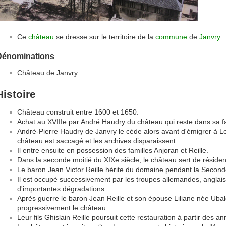
Ce
château
se dresse sur le territoire de la
commune
de
Janvry
.
Dénominations
Château de Janvry.
Histoire
Château construit entre 1600 et 1650.
Achat au XVIIIe par André Haudry du château qui reste dans sa fa
André-Pierre Haudry de Janvry le cède alors avant d'émigrer à L
château est saccagé et les archives disparaissent.
Il entre ensuite en possession des familles Anjoran et Reille.
Dans la seconde moitié du XIXe siècle, le château sert de réside
Le baron Jean Victor Reille hérite du domaine pendant la Secon
Il est occupé successivement par les troupes allemandes, anglais
d'importantes dégradations.
Après guerre le baron Jean Reille et son épouse Liliane née Uba
progressivement le château.
Leur fils Ghislain Reille poursuit cette restauration à partir des 