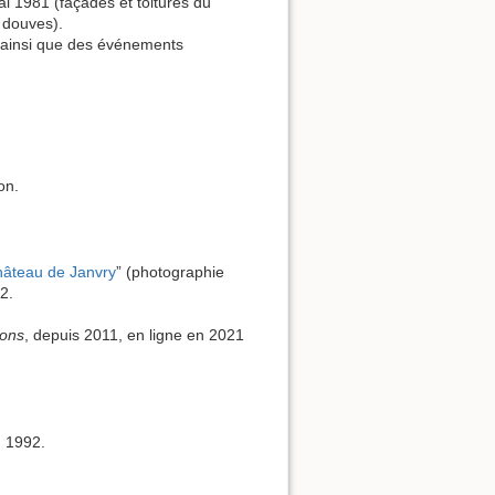
ai 1981 (façades et toitures du
 douves).
s ainsi que des événements
on.
Château de Janvry
” (photographie
2.
ons
, depuis 2011, en ligne en 2021
, 1992.