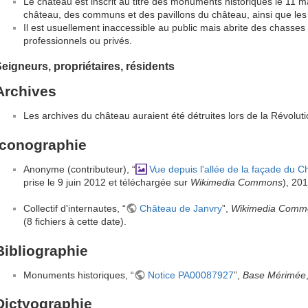
Le château est inscrit au titre des monuments historiques le 11 m
château, des communs et des pavillons du château, ainsi que les
Il est usuellement inaccessible au public mais abrite des chasse
professionnels ou privés.
eigneurs, propriétaires, résidents
Archives
Les archives du château auraient été détruites lors de la Révoluti
Iconographie
Anonyme (contributeur), “
Vue depuis l'allée de la façade du 
prise le 9 juin 2012 et téléchargée sur
Wikimedia Commons
), 201
Collectif d'internautes, “
Château de Janvry
”,
Wikimedia Comm
(8 fichiers à cette date).
Bibliographie
Monuments historiques, “
Notice PA00087927
”,
Base Mérimée
Dictyographie