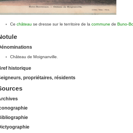
Ce
château
se dresse sur le territoire de la
commune
de
Buno-B
Notule
Dénominations
Château de Moignanville.
ref historique
eigneurs, propriétaires, résidents
Sources
Archives
Iconographie
ibliographie
Dictyographie