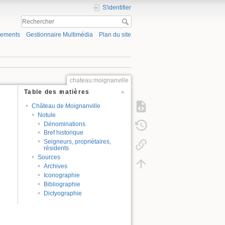
S'identifier
gements
Gestionnaire Multimédia
Plan du site
chateau:moignanville
Table des matières
Château de Moignanville
Notule
Dénominations
Bref historique
Seigneurs, propriétaires,
résidents
Sources
Archives
Iconographie
Bibliographie
Dictyographie