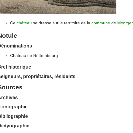
Ce
château
se dresse sur le territoire de la
commune
de
Montge
Notule
Dénominations
Château de Rottembourg.
ref historique
eigneurs, propriétaires, résidents
Sources
Archives
Iconographie
ibliographie
Dictyographie