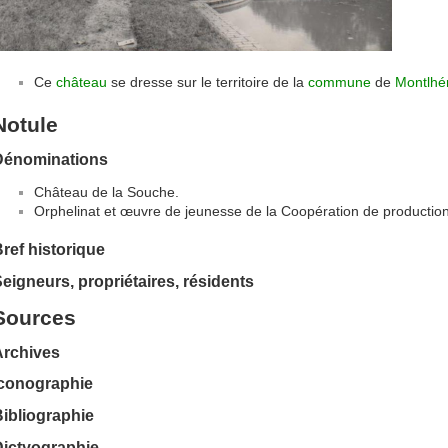
Ce
château
se dresse sur le territoire de la
commune
de
Montlhé
Notule
Dénominations
Château de la Souche.
Orphelinat et œuvre de jeunesse de la Coopération de production
ref historique
eigneurs, propriétaires, résidents
Sources
Archives
Iconographie
ibliographie
Dictyographie