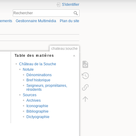
S'identifier
gements
Gestionnaire Multimédia
Plan du site
chateau:souche
Table des matières
Château de la Souche
Notule
Dénominations
Bref historique
Seigneurs, propriétaires,
résidents
Sources
Archives
Iconographie
Bibliographie
Dictyographie