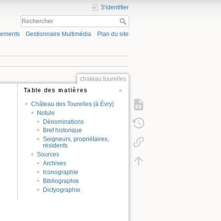
S'identifier
gements
Gestionnaire Multimédia
Plan du site
chateau:tourelles
Table des matières
Château des Tourelles (à Évry)
Notule
Dénominations
Bref historique
Seigneurs, propriétaires,
résidents
Sources
Archives
Iconographie
Bibliographie
Dictyographie