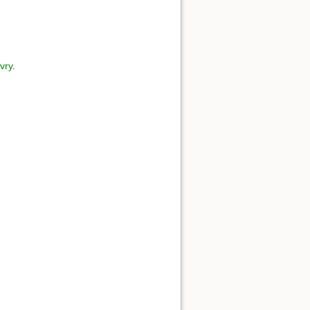
vry
.