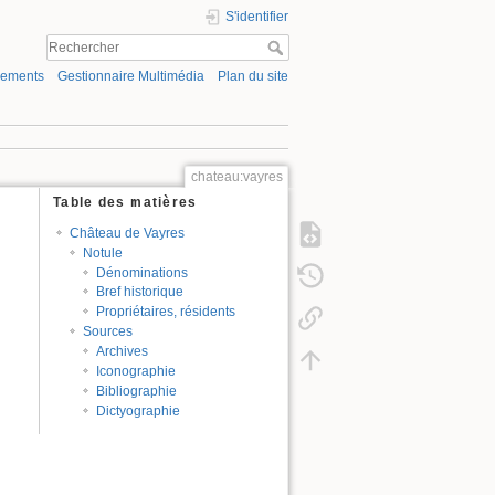
S'identifier
gements
Gestionnaire Multimédia
Plan du site
chateau:vayres
Table des matières
Château de Vayres
Notule
Dénominations
Bref historique
Propriétaires, résidents
Sources
Archives
Iconographie
Bibliographie
Dictyographie