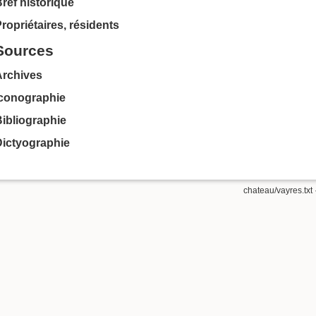
ref historique
ropriétaires, résidents
Sources
Archives
Iconographie
ibliographie
Dictyographie
chateau/vayres.txt