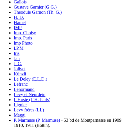
Gallois
Gustave Garnier (G.G.)
Theodule Garnon (Th. G.)
H. D.
Hamel
IMP
Imp. Choisy
Imp. Paris
Imp Photo
I.P.M.
Iris
Jan
J. C.
Jolivet
Künzli
Le Deley (E.L.D.)
Lefranc
Lenormand
Levy et Neurdein
L'Hoste (L'H. Paris)
Lignier
Levy frères (LL)
Maggi
P. Marmuse (P. Marmuse)
- 53 bd de Montparnasse en 1909,
1910, 1911 (Bottin).