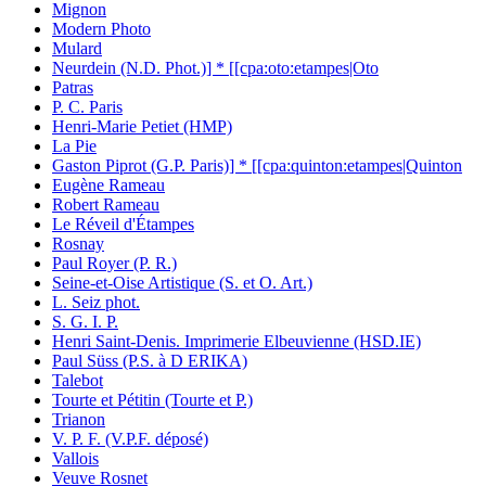
Mignon
Modern Photo
Mulard
Neurdein (N.D. Phot.)] * [[cpa:oto:etampes|Oto
Patras
P. C. Paris
Henri-Marie Petiet (HMP)
La Pie
Gaston Piprot (G.P. Paris)] * [[cpa:quinton:etampes|Quinton
Eugène Rameau
Robert Rameau
Le Réveil d'Étampes
Rosnay
Paul Royer (P. R.)
Seine-et-Oise Artistique (S. et O. Art.)
L. Seiz phot.
S. G. I. P.
Henri Saint-Denis. Imprimerie Elbeuvienne (HSD.IE)
Paul Süss (P.S. à D ERIKA)
Talebot
Tourte et Pétitin (Tourte et P.)
Trianon
V. P. F. (V.P.F. déposé)
Vallois
Veuve Rosnet