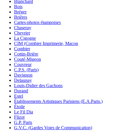
Blanchard
Bois
Bréger
Brières
Cartes-photos étampoises
Chaseray
Chevrier
La Cigogne
CIM (Combier Imprimerie, Macon
Combier
Cottin-Brière
Couté-Migeon
Couvreur
C.P.S. (Paris)
Davignon
Delaunay
Louis-Didier des Gachons
Durand
Estel
Établissements Artistiques Parisiens (E.A.Paris.)
Étoile
Le Fil Dia
Flizot
G.P. Paris
G.V.C. (Gardes Voies de Communication)