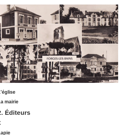
'église
a mairie
2. Éditeurs
X
Lapie