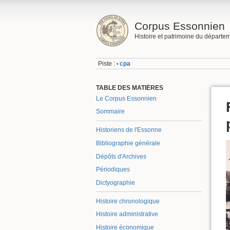
Corpus Essonnien
Histoire et patrimoine du départe
Piste :
cpa
•
TABLE DES MATIÈRES
Le Corpus Essonnien
Sommaire
Historiens de l'Essonne
Bibliographie générale
Dépôts d'Archives
Périodiques
Dictyographie
Histoire chronologique
Histoire administrative
Histoire économique