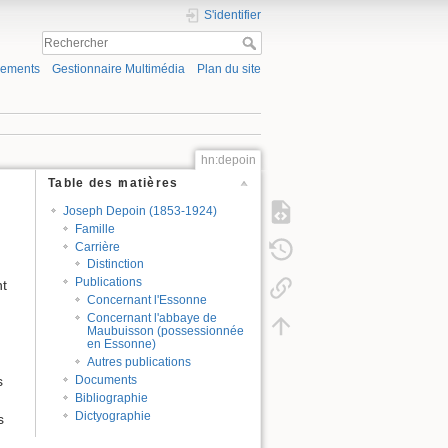
S'identifier
gements
Gestionnaire Multimédia
Plan du site
hn:depoin
Table des matières
Joseph Depoin (1853-1924)
Famille
Carrière
Distinction
Publications
nt
Concernant l'Essonne
Concernant l'abbaye de
Maubuisson (possessionnée
en Essonne)
Autres publications
Documents
s
Bibliographie
Dictyographie
s