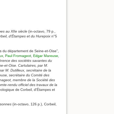
es au XIIe siècle
(in-octavo, 79 p.,
orbeil, d'Étampes et du Hurepoix
n°5
ues du département de Seine-et-Oise”,
ux
,
Paul Fromageot
,
Edgar Mareuse
,
nférence des sociétés savantes du
e-et-Oise. Cartulaires, par M.
ar M. Dutilleux, secrétaire de la
euse, secrétaire du Comité des
mageot, membre de la Société des
mte-rendu officiel des travaux de la
héologique de Corbeil, d'Étampes et
ssonnes
(in-octavo, 126 p.), Corbeil,