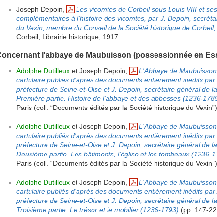
Joseph Depoin,
Les vicomtes de Corbeil sous Louis VIII et se
complémentaires à l'histoire des vicomtes, par J. Depoin, secrétai
du Vexin, membre du Conseil de la Société historique de Corbeil
Corbeil, Librairie historique, 1917.
Concernant l'abbaye de Maubuisson (possessionnée en Es
Adolphe Dutilleux
et Joseph Depoin,
L'Abbaye de Maubuisson (
cartulaire publiés d'après des documents entièrement inédits par A.
préfecture de Seine-et-Oise et J. Depoin, secrétaire général de la
Première partie. Histoire de l'abbaye et des abbesses (1236-178
Paris (coll. “Documents édités par la Société historique du Vexin”
Adolphe Dutilleux
et Joseph Depoin,
L'Abbaye de Maubuisson (
cartulaire publiés d'après des documents entièrement inédits par A.
préfecture de Seine-et-Oise et J. Depoin, secrétaire général de la
Deuxième partie. Les bâtiments, l'église et les tombeaux (1236-
Paris (coll. “Documents édités par la Société historique du Vexin”
Adolphe Dutilleux
et Joseph Depoin,
L'Abbaye de Maubuisson (
cartulaire publiés d'après des documents entièrement inédits par A.
préfecture de Seine-et-Oise et J. Depoin, secrétaire général de la
Troisième partie. Le trésor et le mobilier (1236-1793)
(pp. 147-228