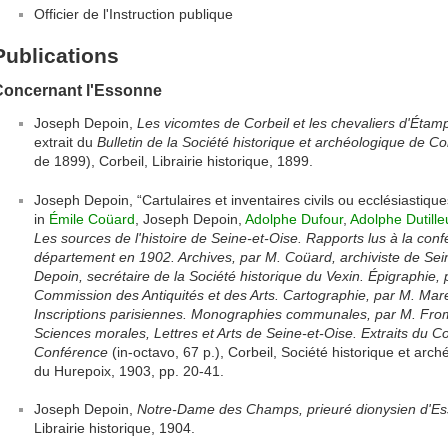
Officier de l'Instruction publique
Publications
Concernant l'Essonne
Joseph Depoin,
Les vicomtes de Corbeil et les chevaliers d'Étamp
extrait du
Bulletin de la Société historique et archéologique de C
de 1899), Corbeil, Librairie historique, 1899.
Joseph Depoin, “Cartulaires et inventaires civils ou ecclésiastiq
in
Émile Coüard
, Joseph Depoin,
Adolphe Dufour
,
Adolphe Dutille
Les sources de l'histoire de Seine-et-Oise. Rapports lus à la co
département en 1902. Archives, par M. Coüard, archiviste de Sein
Depoin, secrétaire de la Société historique du Vexin. Épigraphie, p
Commission des Antiquités et des Arts. Cartographie, par M. Mar
Inscriptions parisiennes. Monographies communales, par M. Fro
Sciences morales, Lettres et Arts de Seine-et-Oise. Extraits du Co
Conférence
(in-octavo, 67 p.), Corbeil, Société historique et arc
du Hurepoix, 1903, pp. 20-41.
Joseph Depoin,
Notre-Dame des Champs, prieuré dionysien d'E
Librairie historique, 1904.