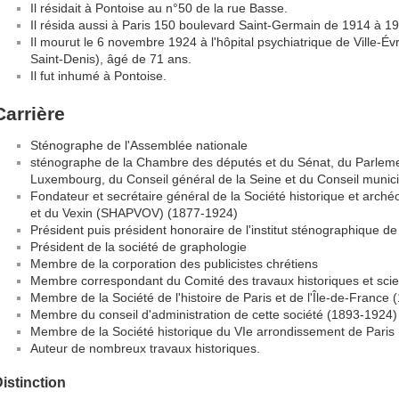
Il résidait à Pontoise au n°50 de la rue Basse.
Il résida aussi à Paris 150 boulevard Saint-Germain de 1914 à 1
Il mourut le 6 novembre 1924 à l'hôpital psychiatrique de Ville-Év
Saint-Denis), âgé de 71 ans.
Il fut inhumé à Pontoise.
Carrière
Sténographe de l'Assemblée nationale
sténographe de la Chambre des députés et du Sénat, du Parle
Luxembourg, du Conseil général de la Seine et du Conseil munici
Fondateur et secrétaire général de la Société historique et arché
et du Vexin (SHAPVOV) (1877-1924)
Président puis président honoraire de l'institut sténographique d
Président de la société de graphologie
Membre de la corporation des publicistes chrétiens
Membre correspondant du Comité des travaux historiques et scie
Membre de la Société de l'histoire de Paris et de l'Île-de-France
Membre du conseil d'administration de cette société (1893-1924)
Membre de la Société historique du VIe arrondissement de Paris
Auteur de nombreux travaux historiques.
istinction