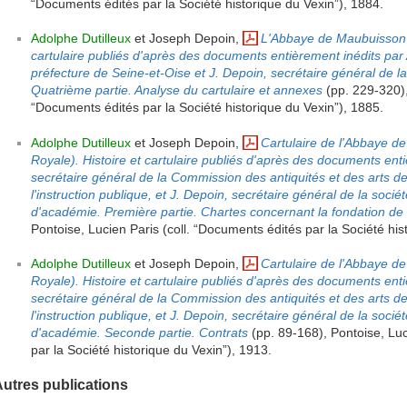
“Documents édités par la Société historique du Vexin”), 1884.
Adolphe Dutilleux
et Joseph Depoin,
L'Abbaye de Maubuisson (
cartulaire publiés d'après des documents entièrement inédits par A.
préfecture de Seine-et-Oise et J. Depoin, secrétaire général de la
Quatrième partie. Analyse du cartulaire et annexes
(pp. 229-320),
“Documents édités par la Société historique du Vexin”), 1885.
Adolphe Dutilleux
et Joseph Depoin,
Cartulaire de l'Abbaye d
Royale). Histoire et cartulaire publiés d'après des documents enti
secrétaire général de la Commission des antiquités et des arts de 
l'instruction publique, et J. Depoin, secrétaire général de la sociét
d'académie. Première partie. Chartes concernant la fondation de 
Pontoise, Lucien Paris (coll. “Documents édités par la Société his
Adolphe Dutilleux
et Joseph Depoin,
Cartulaire de l'Abbaye d
Royale). Histoire et cartulaire publiés d'après des documents enti
secrétaire général de la Commission des antiquités et des arts de 
l'instruction publique, et J. Depoin, secrétaire général de la sociét
d'académie. Seconde partie. Contrats
(pp. 89-168), Pontoise, Luc
par la Société historique du Vexin”), 1913.
utres publications