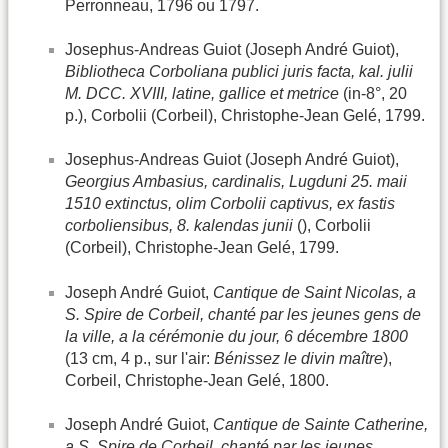
Perronneau, 1796 ou 1797.
Josephus-Andreas Guiot (Joseph André Guiot),
Bibliotheca Corboliana publici juris facta, kal. julii
M. DCC. XVIII, latine, gallice et metrice
(in-8°, 20
p.), Corbolii (Corbeil), Christophe-Jean Gelé, 1799.
Josephus-Andreas Guiot (Joseph André Guiot),
Georgius Ambasius, cardinalis, Lugduni 25. maii
1510 extinctus, olim Corbolii captivus, ex fastis
corboliensibus, 8. kalendas junii
(), Corbolii
(Corbeil), Christophe-Jean Gelé, 1799.
Joseph André Guiot,
Cantique de Saint Nicolas, a
S. Spire de Corbeil, chanté par les jeunes gens de
la ville, a la cérémonie du jour, 6 décembre 1800
(13 cm, 4 p., sur l'air:
Bénissez le divin maître
),
Corbeil, Christophe-Jean Gelé, 1800.
Joseph André Guiot,
Cantique de Sainte Catherine,
a S. Spire de Corbeil, chanté par les jeunes