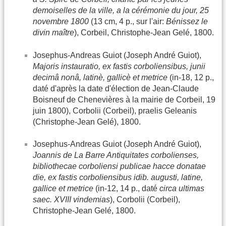
demoiselles de la ville, a la cérémonie du jour, 25
novembre 1800
(13 cm, 4 p., sur l'air:
Bénissez le
divin maître
), Corbeil, Christophe-Jean Gelé, 1800.
Josephus-Andreas Guiot (Joseph André Guiot),
Majoris instauratio, ex fastis corboliensibus, junii
decimâ nonâ, latinè, gallicè et metrice
(in-18, 12 p.,
daté d'après la date d'élection de Jean-Claude
Boisneuf de Chenevières à la mairie de Corbeil, 19
juin 1800), Corbolii (Corbeil), praelis Geleanis
(Christophe-Jean Gelé), 1800.
Josephus-Andreas Guiot (Joseph André Guiot),
Joannis de La Barre Antiquitates corbolienses,
bibliothecae corboliensi publicae hacce donatae
die, ex fastis corboliensibus idib. augusti, latine,
gallice et metrice
(in-12, 14 p., daté
circa ultimas
saec. XVIII vindemias
), Corbolii (Corbeil),
Christophe-Jean Gelé, 1800.