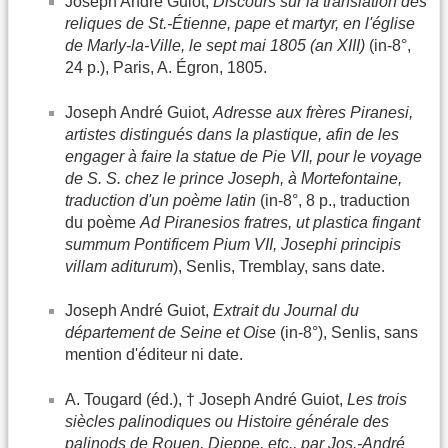
Joseph André Guiot,
Discours sur la translation des
reliques de St.-Étienne, pape et martyr, en l'église
de Marly-la-Ville, le sept mai 1805 (an XIII)
(in-8°,
24 p.), Paris, A. Égron, 1805.
Joseph André Guiot,
Adresse aux frères Piranesi,
artistes distingués dans la plastique, afin de les
engager à faire la statue de Pie VII, pour le voyage
de S. S. chez le prince Joseph, à Mortefontaine,
traduction d'un poème latin
(in-8°, 8 p., traduction
du poème
Ad Piranesios fratres, ut plastica fingant
summum Pontificem Pium VII, Josephi principis
villam aditurum
), Senlis, Tremblay, sans date.
Joseph André Guiot,
Extrait du Journal du
département de Seine et Oise
(in-8°), Senlis, sans
mention d'éditeur ni date.
A. Tougard (éd.), † Joseph André Guiot,
Les trois
siècles palinodiques ou Histoire générale des
palinods de Rouen, Dieppe, etc., par Jos.-André