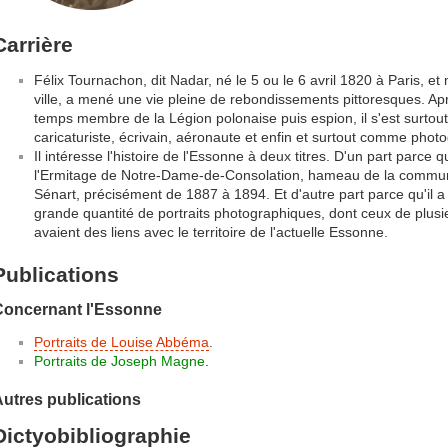
Carrière
Félix Tournachon, dit Nadar, né le 5 ou le 6 avril 1820 à Paris, 
ville, a mené une vie pleine de rebondissements pittoresques. A
temps membre de la Légion polonaise puis espion, il s'est surtou
caricaturiste, écrivain, aéronaute et enfin et surtout comme phot
Il intéresse l'histoire de l'Essonne à deux titres. D'un part parce 
l'Ermitage de Notre-Dame-de-Consolation, hameau de la comm
Sénart, précisément de 1887 à 1894. Et d'autre part parce qu'il a
grande quantité de portraits photographiques, dont ceux de plus
avaient des liens avec le territoire de l'actuelle Essonne.
Publications
Concernant l'Essonne
Portraits de Louise Abbéma
.
Portraits de Joseph Magne
.
utres publications
Dictyobibliographie