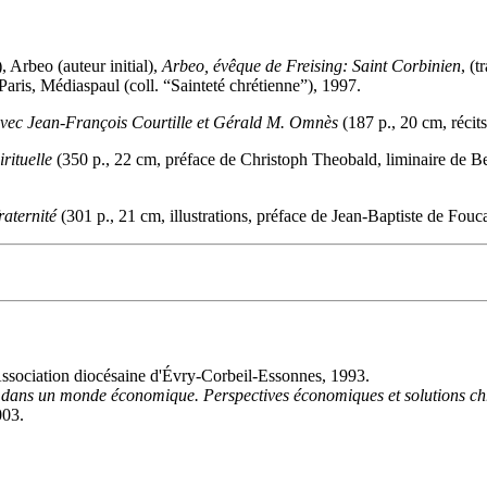
, Arbeo (auteur initial),
Arbeo, évêque de Freising: Saint Corbinien
, (t
Paris, Médiaspaul (coll. “Sainteté chrétienne”), 1997.
 avec Jean-François Courtille et Gérald M. Omnès
(187 p., 20 cm, réci
rituelle
(350 p., 22 cm, préface de Christoph Theobald, liminaire de B
raternité
(301 p., 21 cm, illustrations, préface de Jean-Baptiste de Fou
Association diocésaine d'Évry-Corbeil-Essonnes, 1993.
i dans un monde économique. Perspectives économiques et solutions chr
003.