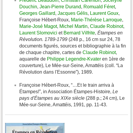
Frédéric Beaudoin
,
Christian Carenton
,
Jocelyne
Douchin
,
Jean-Pierre Durand
,
Romuald Féret
,
Georges Gaillard
,
Jacques Gélis
,
Laurent Goux
,
Françoise Hébert-Roux,
Marie-Thérèse Larroque
,
Marie-José Magot
,
Michel Martin
,
Claude Robinot
,
Laurent Slomovici
et
Bernard Vilfrite
,
Étampes en
Révolution. 1789-1799
(248 p., 16 cm sur 24, 78
documents figurés, sources et bibliographie à la fin
de chaque chapitre, cartes de
Claude Robinot
,
aquarelle de
Philippe Legendre-Kvater
en 1ère de
couverture), Le Mée-sur-Seine, Amattéis (coll. “La
Révolution dans l'Essonne”), 1989.
Françoise Hébert-Roux, “…Et le train arriva à
Étampes!”, in Association Étampes-Histoire,
Le
pays d'Étampes au XIXe siècle
(288 p.; 24 cm), Le
Mée-sur-Seine, Amattéis, 1991, pp. 11-43.