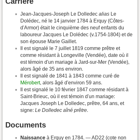
Carrière
Jean-Jacques-Joseph Le Dolledec
alias
Le
Dolédec, né le 14 janvier 1784 à Erquy (Côtes-
d'Armor) était le cinquième des neuf enfants du
laboureur Jacques Le Dolédec (v.1754-1804) et de
son épouse Marie Gaillet.
Il est signalé le 7 juillet 1819 comme prêtre et
comme résidant à Longeville (Vendée), date où il
est témoin d'un mariage à Jard-sur-Mer (Vendée),
alors âgé de 35 ans environ.
Il est signalé de 1841 à 1843 comme curé de
Mérobert
, alors âgé d'environ 59 ans.
Il est signalé le 10 février 1847 comme résidant à
Saint-Brieuc, où il est témoin d'un mariage:
Jacques Joseph Le Dolledec, prêtre, 64 ans, et
signe:
Le Dolledec aîné prêtre
.
Documents
Naissance
à Erquy en 1784. — AD22 (cote non