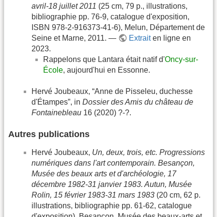
avril-18 juillet 2011
(25 cm, 79 p., illustrations,
bibliographie pp. 76-9, catalogue d'exposition,
ISBN 978-2-916373-41-6), Melun, Département de
Seine et Marne, 2011. —
Extrait
en ligne en
2023.
Rappelons que Lantara était natif d'
Oncy-sur-
École
, aujourd'hui en Essonne.
Hervé Joubeaux, “Anne de Pisseleu, duchesse
d'Étampes”, in
Dossier des Amis du château de
Fontainebleau
16 (2020) ?-?.
Autres publications
Hervé Joubeaux,
Un, deux, trois, etc. Progressions
numériques dans l'art contemporain. Besançon,
Musée des beaux arts et d'archéologie, 17
décembre 1982-31 janvier 1983. Autun, Musée
Rolin, 15 février 1983-31 mars 1983
(20 cm, 62 p.
illustrations, bibliographie pp. 61-62, catalogue
d'exposition), Besançon, Musée des beaux-arts et