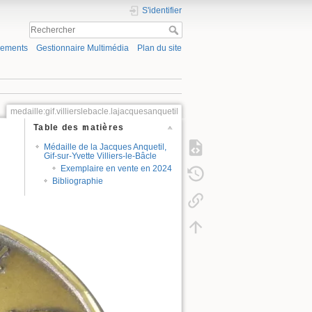
S'identifier
gements
Gestionnaire Multimédia
Plan du site
medaille:gif.villierslebacle.lajacquesanquetil
Table des matières
Médaille de la Jacques Anquetil,
Gif-sur-Yvette Villiers-le-Bâcle
Exemplaire en vente en 2024
Bibliographie