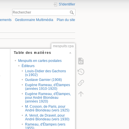
S'identifier
gements
Gestionnaire Multimédia
Plan du site
mespuits:cpa
Table des matières
Mespuits en cartes postales
Éditeurs
Louis-Didier des Gachons
(v.1902)
r
Gustave Garnier (1908)
Eugène Rameau, d'Étampes
(années 1910-1920)
Eugène Rameau, d'Étampes,
pour André Blondeau
(années 1920)
M. Cosson, de Paris, pour
André Blondeau (vers 1925)
A. Venot, de Draveil, pour
André Blondeau (vers 1930)
Rameau, d'Étampes (vers
1955)