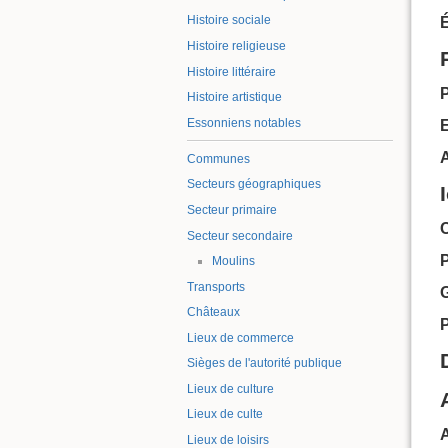
Histoire sociale
É
Histoire religieuse
Histoire littéraire
P
Histoire artistique
Essonniens notables
E
Communes
Secteurs géographiques
Secteur primaire
C
Secteur secondaire
Moulins
Transports
G
Châteaux
Lieux de commerce
Sièges de l'autorité publique
Lieux de culture
Lieux de culte
A
Lieux de loisirs