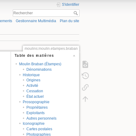
S'identifier
gements
Gestionnaire Multimédia
Plan du site
moulins:moulin.etampes.braban
Table des matières
Moulin Braban (Étampes)
Dénominations
Historique
Origines
Activité
Cessation
État actuel
Prosopographie
Propriétaires
Exploitants
Autres personnels
Iconographie
Cartes postales
Photographies