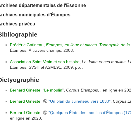
Archives départementales de l'Essonne
Archives municipales d'Étampes
rchives privées
Bibliographie
Frédéric Gatineau
,
Étampes, en lieux et places. Toponymie de la
Étampes, À travers champs, 2003.
Association Saint-Vrain et son histoire
,
La Juine et ses moulins. L
Étampes, SVSH et ASME91, 2009, pp. .
Dictyographie
Bernard Gineste
, “
Le moulin
”,
Corpus Étampois
, , en ligne en 20
Bernard Gineste
,
"Un plan du Juineteau vers 1830"
,
Corpus É
Bernard Gineste
,
"Quelques États des moulins d’Étampes (17
en ligne en 2023.