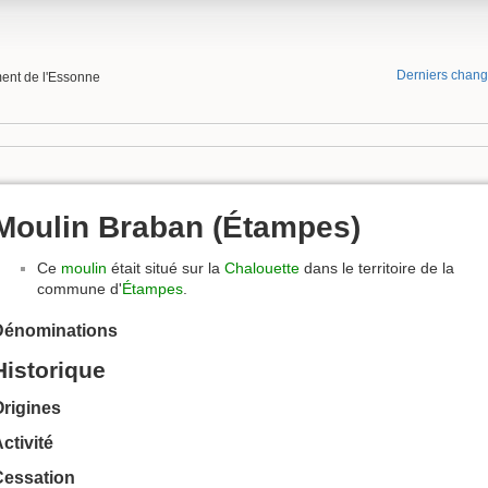
Derniers chan
ment de l'Essonne
Moulin Braban (Étampes)
Ce
moulin
était situé sur la
Chalouette
dans le territoire de la
commune d'
Étampes
.
Dénominations
Historique
rigines
ctivité
Cessation