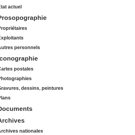
tat actuel
Prosopographie
ropriétaires
xploitants
Autres personnels
Iconographie
artes postales
Photographies
ravures, dessins, peintures
Plans
Documents
Archives
rchives nationales