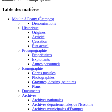
Table des matières
Moulin à Peaux (Étampes)
Dénominations
Historique
Origines
Activité
Cessation
État actuel
Prosopographie
Propriétaires
Exploitants
Autres personnels
Iconographie
Cartes postales
Photographies
Gravures, dessins, peintures
Plans
Documents
Archives
Archives nationales
Archives départementales de l'Essonne
Archives municipales d'Étampes