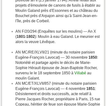
pluviôse an II (25 janvier 1794): Arrêté relatif aux
projets d'émoulerie de canons de fusils à établir au
Moulin Galand près d'Essonnes et au château du
Bouchet près d'Arpajon ainsi qu'à Saint-Jean-en-
l'île, près de Corbeil.
AN F/20/294 (Enquêtes sur les moulins) — An X
(
1801-1802
): Moulin à eau Galand. Le meunier est
alors la veuve Lévêque.
AN MC/RE/XLVII/21 (minute du notaire parisien
Eugène-François Lavocat) — 30 novembre
1850
:
Notoriété et partage après le décès de Marie-
Sophie Hérault épouse de Jean-Baptiste Rocher,
survenu le le 18 septembre 1850 à
Villabé
au
moulin Galant.
AN MC/ET/XLVII/857 (minute du notaire parisien
Eugène-François Lavocat) — 4 novembre
1851
:
Désistement et droits successifs, acte relatif à
Pierre Jacques Rocher, propriétaire à Paris, 15 rue
Copeau, héritier de feue son épouse Marie-Sophie