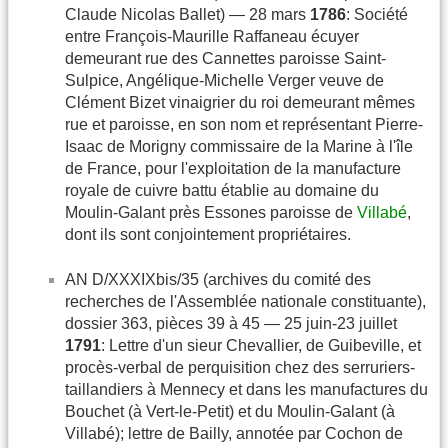
Claude Nicolas Ballet) — 28 mars
1786
: Société
entre François-Maurille Raffaneau écuyer
demeurant rue des Cannettes paroisse Saint-
Sulpice, Angélique-Michelle Verger veuve de
Clément Bizet vinaigrier du roi demeurant mêmes
rue et paroisse, en son nom et représentant Pierre-
Isaac de Morigny commissaire de la Marine à l'île
de France, pour l'exploitation de la manufacture
royale de cuivre battu établie au domaine du
Moulin-Galant près Essones paroisse de
Villabé
,
dont ils sont conjointement propriétaires.
AN D/XXXIXbis/35 (archives du comité des
recherches de l'Assemblée nationale constituante),
dossier 363, pièces 39 à 45 — 25 juin-23 juillet
1791
: Lettre d'un sieur Chevallier, de Guibeville, et
procès-verbal de perquisition chez des serruriers-
taillandiers à Mennecy et dans les manufactures du
Bouchet (à Vert-le-Petit) et du Moulin-Galant (à
Villabé); lettre de Bailly, annotée par Cochon de