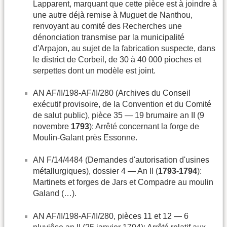
Lapparent, marquant que cette pièce est à joindre à
une autre déjà remise à Muguet de Nanthou,
renvoyant au comité des Recherches une
dénonciation transmise par la municipalité
d'Arpajon, au sujet de la fabrication suspecte, dans
le district de Corbeil, de 30 à 40 000 pioches et
serpettes dont un modèle est joint.
AN AF/II/198-AF/II/280 (Archives du Conseil
exécutif provisoire, de la Convention et du Comité
de salut public), pièce 35 — 19 brumaire an II (9
novembre
1793
): Arrêté concernant la forge de
Moulin-Galant près Essonne.
AN F/14/4484 (Demandes d'autorisation d'usines
métallurgiques), dossier 4 — An II (
1793-1794
):
Martinets et forges de Jars et Compadre au moulin
Galand (…).
AN AF/II/198-AF/II/280, pièces 11 et 12 — 6