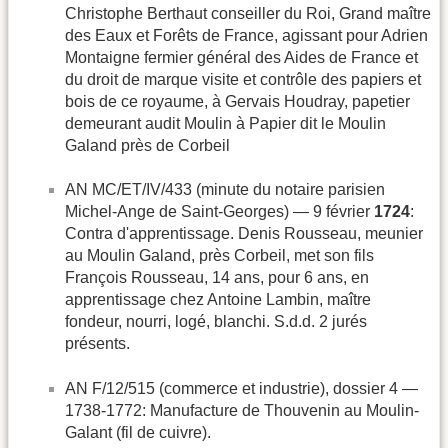
Christophe Berthaut conseiller du Roi, Grand maître
des Eaux et Forêts de France, agissant pour Adrien
Montaigne fermier général des Aides de France et
du droit de marque visite et contrôle des papiers et
bois de ce royaume, à Gervais Houdray, papetier
demeurant audit Moulin à Papier dit le Moulin
Galand près de Corbeil
AN MC/ET/IV/433 (minute du notaire parisien
Michel-Ange de Saint-Georges) — 9 février
1724
:
Contra d'apprentissage. Denis Rousseau, meunier
au Moulin Galand, près Corbeil, met son fils
François Rousseau, 14 ans, pour 6 ans, en
apprentissage chez Antoine Lambin, maître
fondeur, nourri, logé, blanchi. S.d.d. 2 jurés
présents.
AN F/12/515 (commerce et industrie), dossier 4 —
1738-1772: Manufacture de Thouvenin au Moulin-
Galant (fil de cuivre).