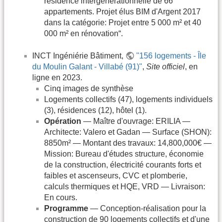
résidence intergénérationnelle de 66
appartements. Projet élus BIM d'Argent 2017
dans la catégorie: Projet entre 5 000 m² et 40
000 m² en rénovation“.
INCT Ingéniérie Bâtiment,
"156 logements - Île
du Moulin Galant - Villabé (91)"
,
Site officiel
, en
ligne en 2023.
Cinq images de synthèse
Logements collectifs (47), logements individuels
(3), résidences (12), hôtel (1).
Opération
— Maître d'ouvrage: ERILIA —
Architecte: Valero et Gadan — Surface (SHON):
8850m² — Montant des travaux: 14,800,000€ —
Mission: Bureau d'études structure, économie
de la construction, électricité courants forts et
faibles et ascenseurs, CVC et plomberie,
calculs thermiques et HQE, VRD — Livraison:
En cours.
Programme
— Conception-réalisation pour la
construction de 90 logements collectifs et d'une