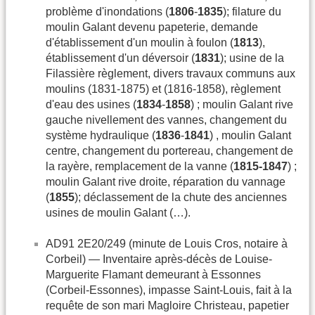
problème d'inondations (
1806
-
1835
); filature du
moulin Galant devenu papeterie, demande
d'établissement d'un moulin à foulon (
1813
),
établissement d'un déversoir (
1831
); usine de la
Filassière règlement, divers travaux communs aux
moulins (1831-1875) et (1816-1858), règlement
d'eau des usines (
1834
-
1858
) ; moulin Galant rive
gauche nivellement des vannes, changement du
système hydraulique (
1836
-
1841
) , moulin Galant
centre, changement du portereau, changement de
la rayère, remplacement de la vanne (
1815-1847
) ;
moulin Galant rive droite, réparation du vannage
(
1855
); déclassement de la chute des anciennes
usines de moulin Galant (…).
AD91 2E20/249 (minute de Louis Cros, notaire à
Corbeil) — Inventaire après-décès de Louise-
Marguerite Flamant demeurant à Essonnes
(Corbeil-Essonnes), impasse Saint-Louis, fait à la
requête de son mari Magloire Christeau, papetier