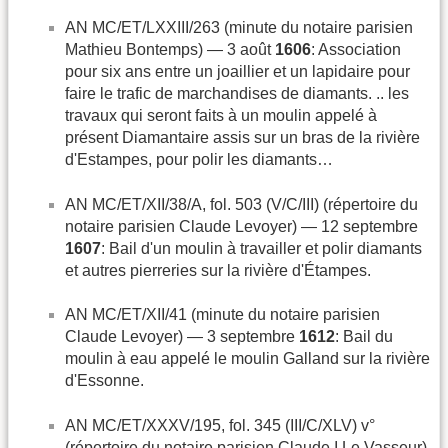
AN MC/ET/LXXIII/263 (minute du notaire parisien
Mathieu Bontemps) — 3 août
1606
: Association
pour six ans entre un joaillier et un lapidaire pour
faire le trafic de marchandises de diamants. .. les
travaux qui seront faits à un moulin appelé à
présent Diamantaire assis sur un bras de la rivière
d'Estampes, pour polir les diamants…
AN MC/ET/XII/38/A, fol. 503 (V/C/III) (répertoire du
notaire parisien Claude Levoyer) — 12 septembre
1607
: Bail d'un moulin à travailler et polir diamants
et autres pierreries sur la rivière d'Étampes.
AN MC/ET/XII/41 (minute du notaire parisien
Claude Levoyer) — 3 septembre
1612
: Bail du
moulin à eau appelé le moulin Galland sur la rivière
d'Essonne.
AN MC/ET/XXXV/195, fol. 345 (III/C/XLV) v°
(répertoire du notaire parisien Claude I Le Vasseur)