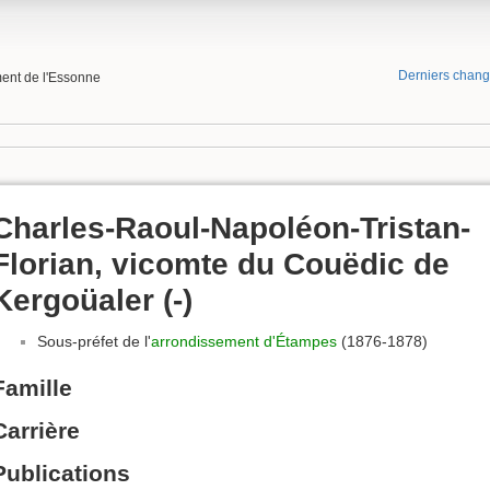
Derniers chan
ment de l'Essonne
Charles-Raoul-Napoléon-Tristan-
Florian, vicomte du Couëdic de
Kergoüaler (-)
Sous-préfet de l'
arrondissement d'Étampes
(1876-1878)
Famille
Carrière
Publications