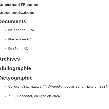
Concernant l'Essonne
utres publications
Documents
Naissance
— AD
Mariage
— AD
Décès
— AD
Archives
Bibliographie
Dictyographie
Collectif d'internautes,
""
,
Wikipédia
, depuis 20, en ligne en 2024.
X,
""
,
Généanet
, en ligne en 2024.