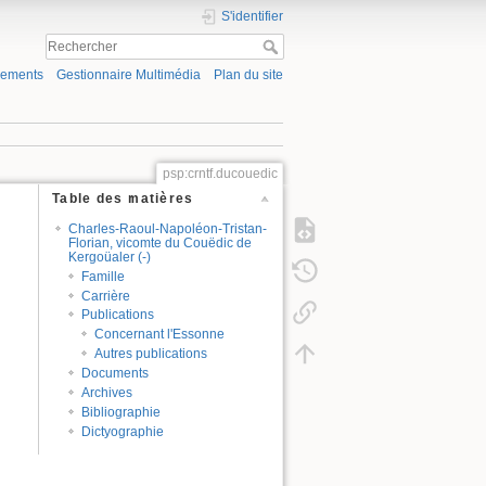
S'identifier
gements
Gestionnaire Multimédia
Plan du site
psp:crntf.ducouedic
Table des matières
Charles-Raoul-Napoléon-Tristan-
Florian, vicomte du Couëdic de
Kergoüaler (-)
Famille
Carrière
Publications
Concernant l'Essonne
Autres publications
Documents
Archives
Bibliographie
Dictyographie