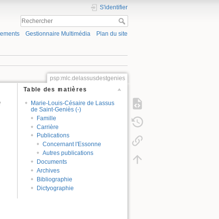
S'identifier
gements
Gestionnaire Multimédia
Plan du site
psp:mlc.delassusdestgenies
Table des matières
e
Marie-Louis-Césaire de Lassus
de Saint-Geniès (-)
Famille
Carrière
Publications
Concernant l'Essonne
Autres publications
Documents
Archives
Bibliographie
Dictyographie