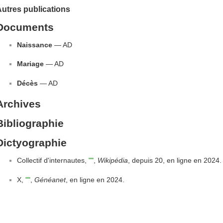
utres publications
Documents
Naissance
— AD
Mariage
— AD
Décès
— AD
Archives
Bibliographie
Dictyographie
Collectif d'internautes,
""
,
Wikipédia
, depuis 20, en ligne en 2024.
X,
""
,
Généanet
, en ligne en 2024.