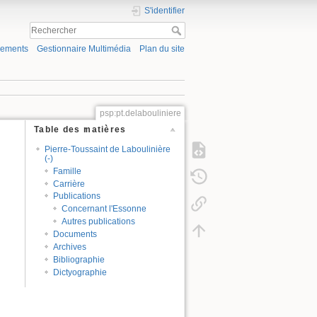
S'identifier
gements
Gestionnaire Multimédia
Plan du site
psp:pt.delabouliniere
Table des matières
Pierre-Toussaint de Laboulinière
(-)
Famille
Carrière
Publications
Concernant l'Essonne
Autres publications
Documents
Archives
Bibliographie
Dictyographie