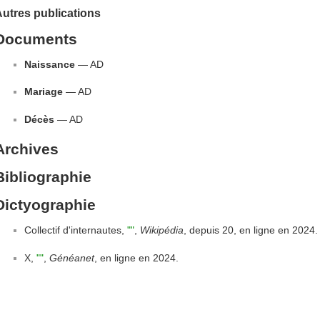
utres publications
Documents
Naissance
— AD
Mariage
— AD
Décès
— AD
Archives
Bibliographie
Dictyographie
Collectif d'internautes,
""
,
Wikipédia
, depuis 20, en ligne en 2024.
X,
""
,
Généanet
, en ligne en 2024.