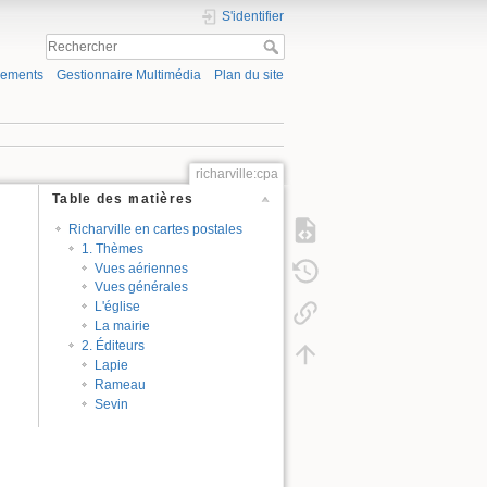
S'identifier
gements
Gestionnaire Multimédia
Plan du site
richarville:cpa
Table des matières
Richarville en cartes postales
1. Thèmes
Vues aériennes
Vues générales
L'église
La mairie
2. Éditeurs
Lapie
Rameau
Sevin