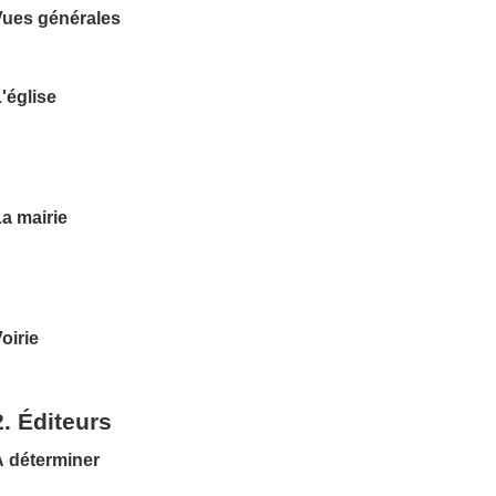
Vues générales
'église
a mairie
oirie
2. Éditeurs
À déterminer