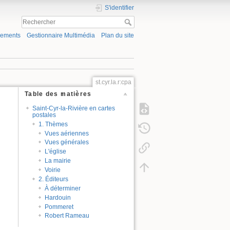
S'identifier
gements
Gestionnaire Multimédia
Plan du site
st.cyr.la.r:cpa
Table des matières
Saint-Cyr-la-Rivière en cartes
postales
1. Thèmes
Vues aériennes
Vues générales
L'église
La mairie
Voirie
2. Éditeurs
À déterminer
Hardouin
Pommeret
Robert Rameau