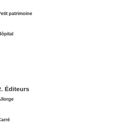
etit patrimoine
ôpital
2. Éditeurs
llorge
Carré