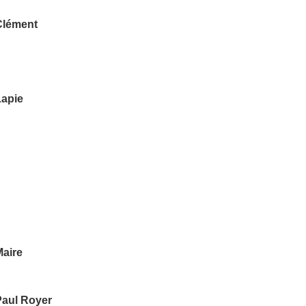
Clément
Lapie
Maire
Paul Royer