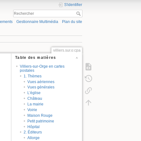
S'identifier
gements
Gestionnaire Multimédia
Plan du site
villiers.sur.o:cpa
Table des matières
Villiers-sur-Orge en cartes
postales
1. Thèmes
Vues aériennes
Vues générales
L'église
Château
La mairie
Voirie
Maison Rouge
Petit patrimoine
Hôpital
2. Éditeurs
Allorge