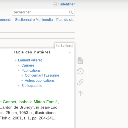
S'identifier
gements
Gestionnaire Multimédia
Plan du site
hn:l.villeret
Table des matières
Laurent Villeret
Carrière
Publications
Concernant l'Essonne
Autres publications
Bibliographie
ie Gonnet
,
Isabelle Mitton-Famié
,
 “Canton de Brunoy”, in Jean-Luc
, 25 cm, 1053 p., illustrations,
lohic, 2001, t. 1, pp. 204-241.