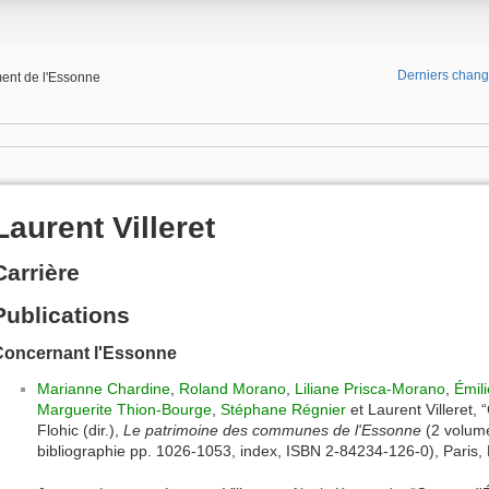
Derniers chan
ment de l'Essonne
Laurent Villeret
Carrière
Publications
Concernant l'Essonne
Marianne Chardine
,
Roland Morano
,
Liliane Prisca-Morano
,
Émil
Marguerite Thion-Bourge
,
Stéphane Régnier
et Laurent Villeret,
Flohic (dir.),
Le patrimoine des communes de l'Essonne
(2 volumes
bibliographie pp. 1026-1053, index, ISBN 2-84234-126-0), Paris, F