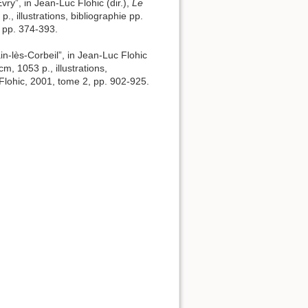
vry”, in Jean-Luc Flohic (dir.),
Le
, illustrations, bibliographie pp.
, pp. 374-393.
n-lès-Corbeil”, in Jean-Luc Flohic
m, 1053 p., illustrations,
Flohic, 2001, tome 2, pp. 902-925.