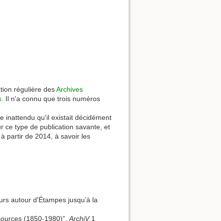
tion régulière des
Archives
s
. Il n'a connu que trois numéros
 inattendu qu'il existait décidément
r ce type de publication savante, et
 à partir de 2014, à savoir les
urs autour d'Étampes jusqu’à la
sources (1850-1980)”,
ArchiV
1