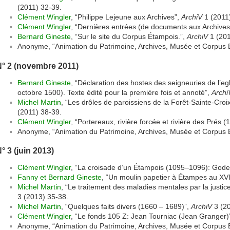
(2011) 32-39.
Clément Wingler
, “Philippe Lejeune aux Archives”,
ArchiV
1 (2011
Clément Wingler
, “Dernières entrées (de documents aux Archives
Bernard Gineste
, “Sur le site du Corpus Étampois.”,
ArchiV
1 (201
Anonyme, “Animation du Patrimoine, Archives, Musée et Corpus
N° 2 (novembre 2011)
Bernard Gineste
, “Déclaration des hostes des seigneuries de l’
octobre 1500). Texte édité pour la première fois et annoté”,
Archi
Michel Martin
, “Les drôles de paroissiens de la Forêt-Sainte-Croix
(2011) 38-39.
Clément Wingler
, “Portereaux, rivière forcée et rivière des Prés 
Anonyme, “Animation du Patrimoine, Archives, Musée et Corpus
° 3 (juin 2013)
Clément Wingler
, “La croisade d’un Étampois (1095–1096): Gode
Fanny et Bernard Gineste
, “Un moulin papetier à Étampes au XVI
Michel Martin
, “Le traitement des maladies mentales par la justic
3 (2013) 35-38.
Michel Martin
, “Quelques faits divers (1660 – 1689)”,
ArchiV
3 (20
Clément Wingler
, “Le fonds 105 Z: Jean Tourniac (Jean Granger)
Anonyme, “Animation du Patrimoine, Archives, Musée et Corpus