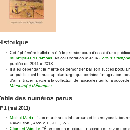
Historique
Cet éphémère bulletin a été le premier coup d'essai d'une publica
municipales d'Étampes
, en collaboration avec le
Corpus Étampoi
publiés de 2011 à 2013.
Il a eu cependant le mérite de démontrer par son succès populaire
un public local beaucoup plus large que certains l'imaginaient pou
d'ainsi tracer la voie à la collection de fascicules qui lui a succédé
Mémoire(s) d'Étampes
.
Table des numéros parus
° 1 (mai 2011)
Michel Martin
, “Les marchands laboureurs et les moyens laboure
Révolution”,
ArchiV
1 (2011) 2-31.
Clément Wingler
, “Étampes en musique : passage en revue des 