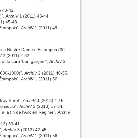
) 40-42.
)”,
ArchiV
1 (2011) 43-44.
1) 45-48.
 Etampois”,
ArchiV
1 (2011) 49.
eglise Nostre Dame d’Estampes (30
V
2 (2011) 2-32.
 et le curé 'bon garçon'”,
ArchiV
2
(1630-1900)”,
ArchiV
2 (2011) 40-55.
 Étampois”,
ArchiV
1 (2011) 56.
froy Burel”,
ArchiV
3 (2013) 4-16.
e siècle”,
ArchiV
3 (2013) 17-34.
e à la fin de l’Ancien Régime”,
ArchiV
13) 39-41.
”,
ArchiV
3 (2013) 42-45.
 Étampois”,
ArchiV
1 (2011) 56.