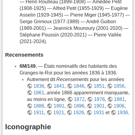
— Henri Roulleau (1899-1908) — Amédée Petit
(1908-1925) — Alfred Petit (1955-1929) — Eugène
Asselin (1929-1945) — Pierre Miger (1945-1977) —
Serge Grimoux (1977-1989) — André Guibon
(1989-2001) — Jeannick Mounoury (2001-2020) —
Stéphane Poussin (2020-2021) — Pierre Vallée
(2021-2024).
Recensements
6M/149.
— États nominatifs des habitants des
Granges-le-Roi pour les années 1836 à 1936.
Autrement dit
Recensements
pour les années
1836
,
1841
,
1846
,
1851
,
1856
,
1861
, année 1866 apparemment manquante,
au moins en ligne,
1872
,
1876
,
1881
,
1886
,
1891
,
1896
,
1901
,
1906
,
1911
,
1921
,
1926
,
1931
et
1936
.
Iconographie