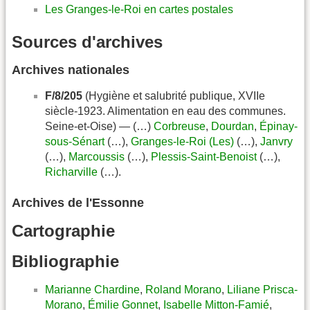
Les Granges-le-Roi en cartes postales
Sources d'archives
Archives nationales
F/8/205
(Hygiène et salubrité publique, XVIIe
siècle-1923. Alimentation en eau des communes.
Seine-et-Oise) — (…)
Corbreuse
,
Dourdan
,
Épinay-
sous-Sénart
(…),
Granges-le-Roi (Les)
(…),
Janvry
(…),
Marcoussis
(…),
Plessis-Saint-Benoist
(…),
Richarville
(…).
Archives de l'Essonne
Cartographie
Bibliographie
Marianne Chardine
,
Roland Morano
,
Liliane Prisca-
Morano
,
Émilie Gonnet
,
Isabelle Mitton-Famié
,