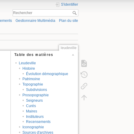
S'identifier
gements
Gestionnaire Multimédia
Plan du site
leudeville
Table des matières
Leudeville
Histoire
Évolution démographique
Patrimoine
Topographie
Subdivisions
Prosopographie
Seigneurs
Curés
Maires
Instituteurs
Recensements
Iconographie
Sources d'archives