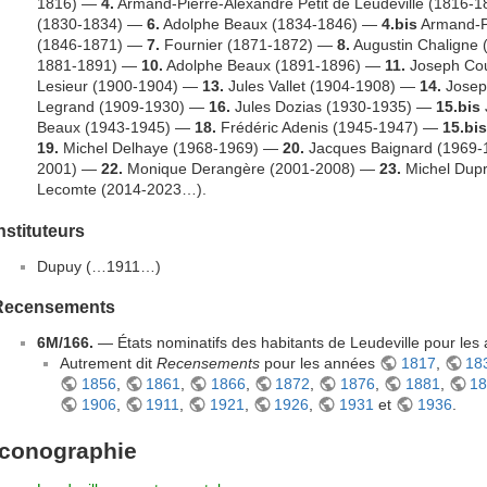
1816) —
4.
Armand-Pierre-Alexandre Petit de Leudeville (1816-
(1830-1834) —
6.
Adolphe Beaux (1834-1846) —
4.bis
Armand-Pi
(1846-1871) —
7.
Fournier (1871-1872) —
8.
Augustin Chaligne
1881-1891) —
10.
Adolphe Beaux (1891-1896) —
11.
Joseph Cou
Lesieur (1900-1904) —
13.
Jules Vallet (1904-1908) —
14.
Josep
Legrand (1909-1930) —
16.
Jules Dozias (1930-1935) —
15.bis
Beaux (1943-1945) —
18.
Frédéric Adenis (1945-1947) —
15.bis
19.
Michel Delhaye (1968-1969) —
20.
Jacques Baignard (1969
2001) —
22.
Monique Derangère (2001-2008) —
23.
Michel Dup
Lecomte (2014-2023…).
nstituteurs
Dupuy (…1911…)
Recensements
6M/166.
— États nominatifs des habitants de Leudeville pour le
Autrement dit
Recensements
pour les années
1817
,
18
1856
,
1861
,
1866
,
1872
,
1876
,
1881
,
1
1906
,
1911
,
1921
,
1926
,
1931
et
1936
.
Iconographie