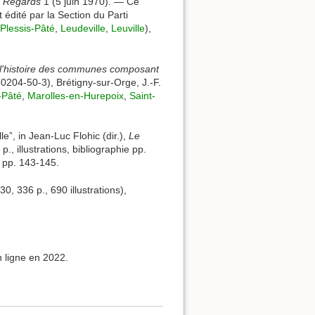
,
Regards
1 (5 juin 1970). — Ce
 édité par la Section du Parti
Plessis-Pâté
,
Leudeville
,
Leuville
),
à l'histoire des communes composant
50204-50-3), Brétigny-sur-Orge, J.-F.
-Pâté
,
Marolles-en-Hurepoix
,
Saint-
lle”, in Jean-Luc Flohic (dir.),
Le
, illustrations, bibliographie pp.
, pp. 143-145.
0, 336 p., 690 illustrations),
n ligne en 2022.