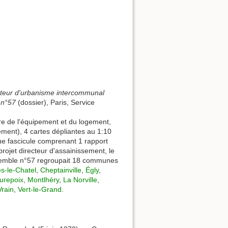
cteur d'urbanisme intercommunal
 n°57
(dossier), Paris, Service
e de l'équipement et du logement,
pement), 4 cartes dépliantes au 1:10
ue fascicule comprenant 1 rapport
-projet directeur d'assainissement, le
nsemble n°57 regroupait 18 communes
s-le-Chatel
,
Cheptainville
,
Égly
,
urepoix
,
Montlhéry
,
La Norville
,
Vrain
,
Vert-le-Grand
.