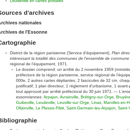
Leudeville en cartes postales
Sources d'archives
rchives nationales
Archives de l'Essonne
Cartographie
District de la région parisienne (Service d'équipement),
Plan dire
intéressant la totalité des communes de l'ensemble de commune
régional de l'équipement, 1971.
Le dossier comprend: un arrêté du 2 novembre 1959 (ministèr
préfecture de la région parisienne, service régional de l'équi
000e, 2 autres cartes dépliantes, 2 fascicules de 32 cm, chaq
justificatif, 1 plan directeur, 1 règlement d'urbanisme, 1 avant
tout approuvé par arrêté préfectoral du 30 juin 1971. — L'e
essonniennes:
Arpajon
,
Avrainville
,
Brétigny-sur-Orge
,
Bruyère
Guibeville
,
Leudeville
,
Leuville-sur-Orge
,
Linas
,
Marolles-en-H
Ollainville
,
Le Plessis-Pâté
,
Saint-Germain-les-Arpajon
,
Saint-
Bibliographie