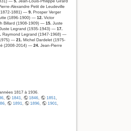
1831) —
5.
Jean-Louis-Philippe Girard
erre-Alexandre Petit de Leudeville
 (1872-1881) —
9.
Prosper Verger
tte (1896-1900) —
12.
Victor
h Billard (1908-1909) —
15.
Juste
Juste Legrand (1935-1943) —
17.
.
Raymond Legrand (1947-1968) —
-1975) —
21.
Michel Dardelet (1975-
ré (2008-2014) —
24.
Jean-Pierre
s années 1817 à 1936.
36
,
1841
,
1846
,
1851
,
886
,
1891
,
1896
,
1901
,