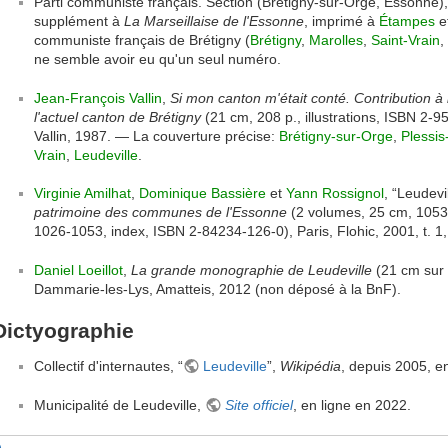
Parti communiste français. Section (Brétigny-sur-Orge, Essonne)
supplément à
La Marseillaise de l'Essonne
, imprimé à
Étampes
et
communiste français de Brétigny (
Brétigny
,
Marolles
,
Saint-Vrain
,
ne semble avoir eu qu'un seul numéro.
Jean-François Vallin
,
Si mon canton m'était conté. Contribution 
l'actuel canton de Brétigny
(21 cm, 208 p., illustrations, ISBN 2-9
Vallin, 1987. — La couverture précise:
Brétigny-sur-Orge
,
Plessis
Vrain
,
Leudeville
.
Virginie Amilhat
,
Dominique Bassière
et
Yann Rossignol
, “Leudevi
patrimoine des communes de l'Essonne
(2 volumes, 25 cm, 1053 p.
1026-1053, index, ISBN 2-84234-126-0), Paris, Flohic, 2001, t. 1
Daniel Loeillot
,
La grande monographie de Leudeville
(21 cm sur 3
Dammarie-les-Lys, Amatteis, 2012 (non déposé à la BnF).
Dictyographie
Collectif d'internautes, “
Leudeville
”,
Wikipédia
, depuis 2005, e
Municipalité de Leudeville,
Site officiel
, en ligne en 2022.
)