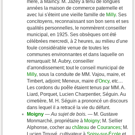
mère, à Maincy. M. Jazey a tenu de longues
années la maison de commerce paternelle et
avec lui s'éteint une vieille famille de
Milly
. Ses
concitoyens, reconnaissant son bon sens et ses
qualités personnelles, le nommèrent conseiller
municipal, en 1925. Ses obsèques ont été
célébrées mercredi, à 2 heures, au milieu d'une
foule considérable venue de toutes les
communes environnantes et dans laquelle on
remarquait: M. Aubry, conseiller
d'arrondissement; tout le conseil municipal de
Milly
, sous la conduite de MM. Vajou, maire, et
Timbert, adjoint; Meneux, maire d'
Oncy
, etc…
Les cordons du poêle étaient tenus par MM. A.
Liard, Porquet, Lucien Charpentier, Séguin. Au
cimetière, M. H. Séguin a prononcé un discours
dans lequel il a retracé la vie du défunt.
Moigny
—
Au sujet de bois.
— M. Gustave
Monmarché, propriétaire à
Moigny
; M. Sellier
Alphonse, cocher au
château
de
Courances
; M.
Lucien Trouvé, cultivateur à
Soisy-sur-École
et