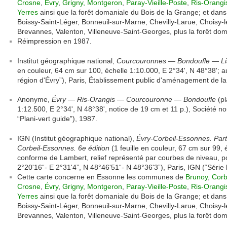
Crosne
,
Évry
,
Grigny,
Montgeron
,
Paray-Vieille-Poste
,
Ris-Orangi
Yerres
ainsi que la forêt domaniale du Bois de la Grange; et da
Boissy-Saint-Léger, Bonneuil-sur-Marne, Chevilly-Larue, Choisy-l
Brevannes, Valenton, Villeneuve-Saint-Georges, plus la forêt doma
Réimpression en 1987.
Institut géographique national,
Courcouronnes — Bondoufle — Li
en couleur, 64 cm sur 100, échelle 1:10.000, E 2°34', N 48°38'; a
région d'Évry”), Paris, Établissement public d'aménagement de la 
Anonyme,
Évry — Ris-Orangis — Courcouronne — Bondoufle
(pl
1:12.500, E 2°34', N 48°38', notice de 19 cm et 11 p.), Société nouv
“Plani-vert guide”), 1987.
IGN (Institut géographique national),
Évry-Corbeil-Essonnes. Parti
Corbeil-Essonnes. 6e édition
(1 feuille en couleur, 67 cm sur 99, 
conforme de Lambert, relief représenté par courbes de niveau, p
2°20'16“- E 2°31'4”, N 48°46'51“- N 48°36'3”), Paris, IGN (“Série 
Cette carte concerne en Essonne les communes de
Brunoy
,
Corb
Crosne
,
Évry
,
Grigny,
Montgeron
,
Paray-Vieille-Poste
,
Ris-Orangi
Yerres
ainsi que la forêt domaniale du Bois de la Grange; et da
Boissy-Saint-Léger, Bonneuil-sur-Marne, Chevilly-Larue, Choisy-l
Brevannes, Valenton, Villeneuve-Saint-Georges, plus la forêt doma