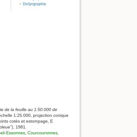
Dictyographie
e de la feuille au 1:50.000 de
échelle 1:25.000, projection conique
oints cotés et estompage, E
bleue”), 1981.
eil-Essonnes
,
Courcouronnes
,