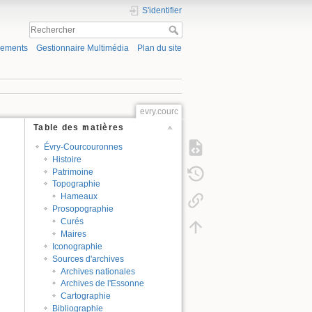
S'identifier
gements
Gestionnaire Multimédia
Plan du site
evry.courc
Table des matières
Évry-Courcouronnes
Histoire
Patrimoine
Topographie
Hameaux
Prosopographie
Curés
Maires
Iconographie
Sources d'archives
Archives nationales
Archives de l'Essonne
Cartographie
Bibliographie