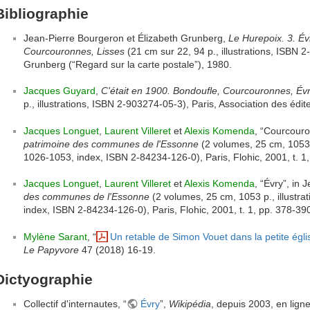
Bibliographie
Jean-Pierre Bourgeron et Élizabeth Grunberg,
Le Hurepoix. 3. Év
Courcouronnes, Lisses
(21 cm sur 22, 94 p., illustrations, ISBN 
Grunberg (“Regard sur la carte postale”), 1980.
Jacques Guyard
,
C'était en 1900. Bondoufle, Courcouronnes, Évr
p., illustrations, ISBN 2-903274-05-3), Paris, Association des édi
Jacques Longuet
,
Laurent Villeret
et
Alexis Komenda
, “Courcouro
patrimoine des communes de l'Essonne
(2 volumes, 25 cm, 1053 p.
1026-1053, index, ISBN 2-84234-126-0), Paris, Flohic, 2001, t. 1
Jacques Longuet
,
Laurent Villeret
et
Alexis Komenda
, “Évry”, in 
des communes de l'Essonne
(2 volumes, 25 cm, 1053 p., illustra
index, ISBN 2-84234-126-0), Paris, Flohic, 2001, t. 1, pp. 378-39
Mylène Sarant
, “
Un retable de Simon Vouet dans la petite églis
Le Papyvore
47 (2018) 16-19.
Dictyographie
Collectif d'internautes, “
Évry
”,
Wikipédia
, depuis 2003, en lign