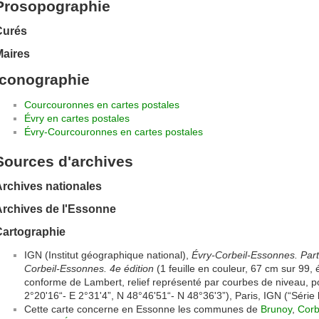
Prosopographie
Curés
Maires
Iconographie
Courcouronnes en cartes postales
Évry en cartes postales
Évry-Courcouronnes en cartes postales
Sources d'archives
rchives nationales
Archives de l'Essonne
Cartographie
IGN (Institut géographique national),
Évry-Corbeil-Essonnes. Parti
Corbeil-Essonnes. 4e édition
(1 feuille en couleur, 67 cm sur 99, 
conforme de Lambert, relief représenté par courbes de niveau, p
2°20'16“- E 2°31'4”, N 48°46'51“- N 48°36'3”), Paris, IGN (“Série 
Cette carte concerne en Essonne les communes de
Brunoy
,
Corb