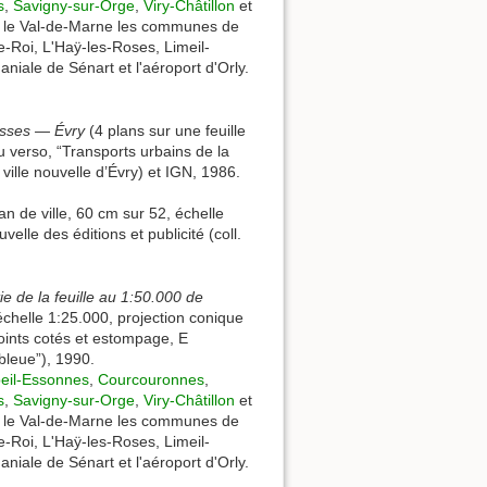
s
,
Savigny-sur-Orge
,
Viry-Châtillon
et
ns le Val-de-Marne les communes de
e-Roi, L'Haÿ-les-Roses, Limeil-
niale de Sénart et l'aéroport d'Orly.
sses — Évry
(4 plans sur une feuille
u verso, “Transports urbains de la
ville nouvelle d’Évry) et IGN, 1986.
an de ville, 60 cm sur 52, échelle
elle des éditions et publicité (coll.
e de la feuille au 1:50.000 de
échelle 1:25.000, projection conique
oints cotés et estompage, E
bleue”), 1990.
eil-Essonnes
,
Courcouronnes
,
s
,
Savigny-sur-Orge
,
Viry-Châtillon
et
ns le Val-de-Marne les communes de
e-Roi, L'Haÿ-les-Roses, Limeil-
niale de Sénart et l'aéroport d'Orly.