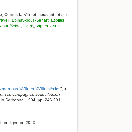
 Combs-la-Ville et Lieusaint, et sur
raveil
,
Épinay-sous-Sénart
,
Étiolles
,
y-sur-Seine
,
Tigery
,
Vigneux-sur-
nart aux XVIIe et XVIIIe siècles
”, in
 et ses campagnes sous l'Ancien
de la Sorbonne, 1994, pp. 246-291.
9, en ligne en 2023.