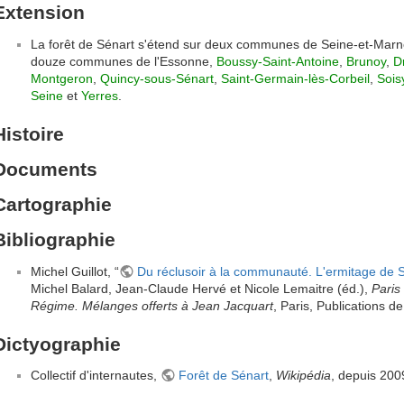
Extension
La forêt de Sénart s'étend sur deux communes de Seine-et-Marne,
douze communes de l'Essonne,
Boussy-Saint-Antoine
,
Brunoy
,
D
Montgeron
,
Quincy-sous-Sénart
,
Saint-Germain-lès-Corbeil
,
Sois
Seine
et
Yerres
.
Histoire
Documents
Cartographie
Bibliographie
Michel Guillot, “
Du réclusoir à la communauté. L'ermitage de Sé
Michel Balard, Jean-Claude Hervé et Nicole Lemaitre (éd.),
Paris
Régime. Mélanges offerts à Jean Jacquart
, Paris, Publications 
Dictyographie
Collectif d'internautes,
Forêt de Sénart
,
Wikipédia
, depuis 200