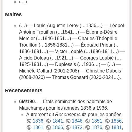
(…)
Maires
(…) — Louis-Augustin Leroy (…1836…) — Léopol-
Antoine Trouillon (…1841…) — Étienne-Désiré
Mercier (…1846-1851…) — Charles-Théophile
Trouillon (…1856-1881…) — Édouard Prieur (…
1886-1891…) — Victor Loubié (…1896-1911…) —
Alcide Doteau (…1921…) — Georges Loubié (…
1925-1931…) — Duplessis (…1936…) — (…) —
Michèle Collard (2001-2008) — Christine Dubois
(2008-2020) — Thomas Gonsard (2020-2024…).
Recensements
6M/190.
— États nominatifs des habitants de
Mauchamps pour les années 1836 à 1936.
Autrement dit
Recensements
pour les années
1836
,
1841
,
1846
,
1851
,
1856
,
1861
,
1866
,
1872
,
1876
,
1881
,