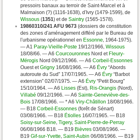
pressoirs banaux au terroir de Saint-Marcel et à
Malmaison (?) (1116-1638), d'Ivry (1479-1599), de
Wissous
(
1351
) et de
Saintry
(1565-1578).
19860310/241 AFU 9673
(dossiers de constitution
des zones d'aménagement différé par le Bureau de
l'urbanisme opérationnel en
Essonne
, 1964-1975).
— A1
Paray-Vieille-Poste
19/12/1966,
Wissous
18/08/66. — A6
Courcouronnes
Nord et
Fleury-
Mérogis
Nord 09/12/1966. — A6
Corbeil-Essonnes
Ouest et
Grigny
16/08/1966. — A6
Évry
“Abords
autoroute du Sud” 17/07/1965. — A6
Évry
“Barbot
extension” 02/07/1975. — A6
Évry
“Petit Bourg”
15/10/1964. — A6
Lisses
(Est),
Ris-Orangis
(Nord),
Villabé
09/12/1966. — A6
Sainte-Geneviève-des-
Bois
17/08/1966. — * A6
Viry-Châtillon
18/08/1966.
— B18
Corbeil-Essonnes
(forêt de Sénart)
03/08/1966. — B18
Étiolles
16/07/1965. — B18
Soisy-sur-Seine
,
Tigery
,
Saint-Pierre-de-Perray
06/08/1966 B18. — B19
Bièvres
03/08/1966. —
B19
Gif-sur-Yvette
,
Saint-Aubin
06/08/1966. — B19