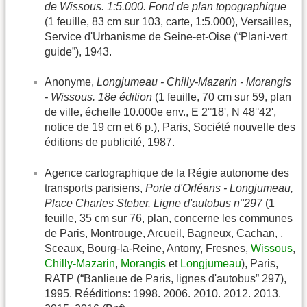
de Wissous. 1:5.000. Fond de plan topographique
(1 feuille, 83 cm sur 103, carte, 1:5.000), Versailles,
Service d'Urbanisme de Seine-et-Oise (“Plani-vert
guide”), 1943.
Anonyme,
Longjumeau - Chilly-Mazarin - Morangis
- Wissous. 18e édition
(1 feuille, 70 cm sur 59, plan
de ville, échelle 10.000e env., E 2°18', N 48°42',
notice de 19 cm et 6 p.), Paris, Société nouvelle des
éditions de publicité, 1987.
Agence cartographique de la Régie autonome des
transports parisiens,
Porte d'Orléans - Longjumeau,
Place Charles Steber. Ligne d'autobus n°297
(1
feuille, 35 cm sur 76, plan, concerne les communes
de Paris, Montrouge, Arcueil, Bagneux, Cachan, ,
Sceaux, Bourg-la-Reine, Antony, Fresnes,
Wissous
,
Chilly-Mazarin
,
Morangis
et
Longjumeau
), Paris,
RATP (“Banlieue de Paris, lignes d'autobus” 297),
1995. Rééditions: 1998. 2006. 2010. 2012. 2013.