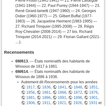
Pierre Frouin (1941-1941) — 21. Pierre Laffargue
(1941-1944) — 22. Paul Purrey (1944-1947) — 23.
René Girard-Iametti (1947-1960) — 24. Georges
Didier (1960-1977) — 25. Gilbert Buffat (1977-
1983) — 26. Jacqueline Herment (1983-1995) —
27. Richard Trinquier (1995-2008) — 28. Régis
Roy-Chevalier (2008-2014) — 27 bis. Richard
Trinquier (2014-2021) — 29. Florian Gallant (2021-
…).
Recensements
6M/613.
— États nominatifs des habitants de
Wissous de 1817 à 1881.
6M/614.
— États nominatifs des habitants de
Wissous de 1886 à 1936.
Autrement dit
Recensements
pour les années
1817
,
1836
,
1841
,
1846
,
1851
,
1856
,
1861
,
1866
,
1872
,
1876
,
1881
,
1886
,
1891
,
1896
,
1901
,
1906
,
1911
,
1921
,
1926
,
1931
et