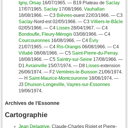
Igny
,
Orsay
16/07/1965. — B19 Plateau de
Saclay
17/07/1965.
Saclay
17/08/1966.
Vauhallan
18/08/1966. — C3
Bièvres
-ouest 22/03/1966. — C3
Saclay
-Nord-est 02/05/1966. — C3
Villiers-le-Bâcle
02/05/1966. — C4
Lisses
28/04/1967. — C4
Bondoufle
,
Fleury-Mérogis
03/08/1966. — C4
Courcouronnes
16/08/1966. — C4
Évry
21/07/1965. — C4
Ris-Orangis
06/08/1966. — C4
Villabé
08/08/1966. — C5
Saint-Pierre-du-Perray
.
18/08/1966. — C5
Saintry-sur-Seine
17/08/1966. —
D1
Avrainville
15/07/1974. — D8
Lisses
-extension
26/06/1974. — F2
Verrières-le-Buisson
21/06/1974.
— H
Saint-Maurice-Montcouronne
18/06/1974. —
J3
Dhuison-Longeville
,
Vayres-sur-Essonnes
19/06/1974.
Archives de l'Essonne
Cartographie
Jean Delagrive
, Claude-Charles Riolet et Pierre-