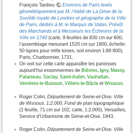
François Tardieu
Environs de Paris levés
géométriquement par M. l'Abbé de La Grive de la
Société royale de Londres et géographe de la Ville
de Paris, dédiés à M. le Marquis de Vatan, Prévôt
des Marchands et à Messieurs les Échevins de la
Ville en 1740
(carte, 9 feuilles de 830 cm sur 600,
l'assemblage mesurant 1520 cm sur 1800, échelle:
50 lignes pour mille toises, soit environ 1:88 800),
Paris, Charbonnier, 1731.
On voit sur cette carte apparaître les paroisses
aujourd'hui essonniennes de
Bièvres
,
Igny
,
Massy
,
Palaiseau
,
Saclay
,
Saint-Aubin
,
Vauhallan
,
Verrières-le-Buisson
,
Villiers-le-Bâcle
et
Wissous
.
Roger Colin,
Département de Seine-et-Oise. Ville
de Wissous. 1:2.000. Fond de plan topographique
(1 feuille, 71 cm sur 102, carte, 1:2.000), Versailles,
Service d'Urbanisme de Seine-et-Oise, 1943.
Roger Colin,
Département de Seine-et-Oise. Ville